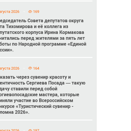
вгуста 2026
169
едседатель Совета депутатов округа
та Тихомирова и её коллега из
путатского корпуса Ирина Кормакова
читались перед жителями за пять лет
боты по Народной программе «Единой
ссии».
вгуста 2026
164
казать через сувенир красоту и
ентичность Сергиева Посада — такую
дачу ставили перед собой
ргиевопосадские мастера, которые
иняли участие во Всероссийском
нкурсе «Туристический сувенир -
ломна 2026».
вгуста 2026
197