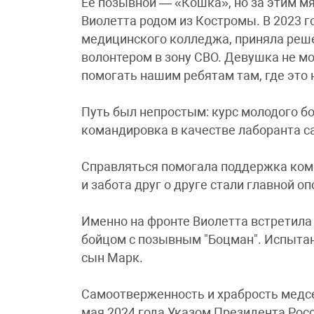
Её позывной — «Кошка», но за этим м
Виолетта родом из Костромы. В 2023 г
медицинского колледжа, приняла реше
волонтером в зону СВО. Девушка не мо
помогать нашим ребятам там, где это 
Путь был непростым: курс молодого бо
командировка в качестве лаборанта с
Справляться помогала поддержка кома
и забота друг о друге стали главной оп
Именно на фронте Виолетта встретила 
бойцом с позывным "Боцман". Испытани
сын Марк.
Самоотверженность и храбрость медс
мая 2024 года Указом Президента Рос