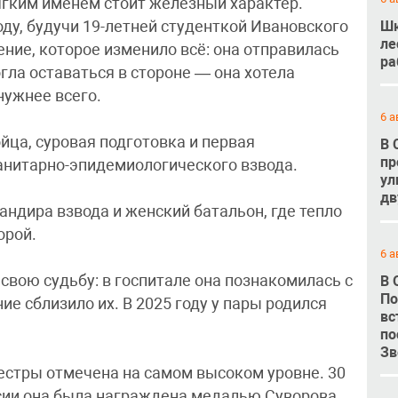
ягким именем стоит железный характер.
Шк
оду, будучи 19-летней студенткой Ивановского
ле
ние, которое изменило всё: она отправилась
ра
гла оставаться в стороне — она хотела
нужнее всего.
6 а
йца, суровая подготовка и первая
В 
пр
анитарно-эпидемиологического взвода.
ул
дв
ндира взвода и женский батальон, где тепло
орой.
6 а
свою судьбу: в госпитале она познакомилась с
В 
По
е сблизило их. В 2025 году у пары родился
вс
по
Зв
естры отмечена на самом высоком уровне. 30
сии она была награждена медалью Суворова.