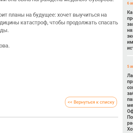
6 а
Ка
роит планы на будущее: хочет выучиться на
пр
едицины катастроф, чтобы продолжать спасать
за
на
жды.
эк
им
ова.
ис
5 а
Ла
пр
со
за
па
<< Вернуться к списку
ме
Оф
По
ра
Хо