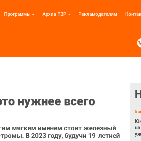
Программы
Архив ТВР
Рекламодателям
Конта
это нужнее всего
6 а
Юн
этим мягким именем стоит железный
на
уж
тромы. В 2023 году, будучи 19-летней