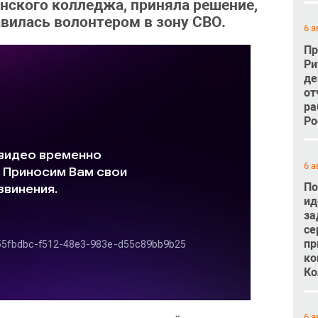
нского колледжа, приняла решение,
авилась волонтером в зону СВО.
6 а
Пр
Ри
де
от
ра
Ро
6 а
По
ид
за
се
пр
ко
Ко
6 а