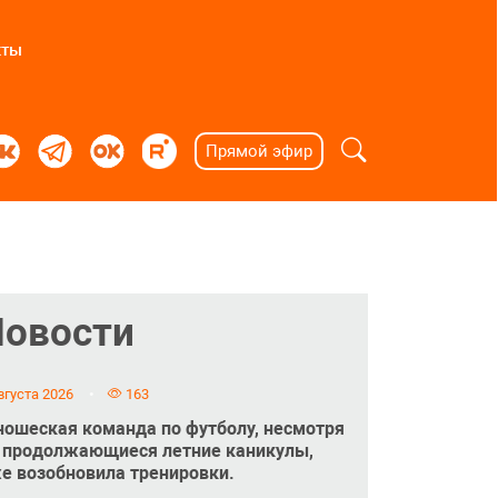
кты
Прямой эфир
Новости
вгуста 2026
163
ошеская команда по футболу, несмотря
 продолжающиеся летние каникулы,
е возобновила тренировки.