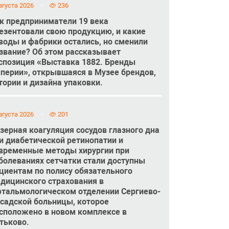
вгуста 2026
236
к предприниматели 19 века
езентовали свою продукцию, и какие
воды и фабрики остались, но сменили
звание? Об этом рассказывает
спозиция «Выставка 1882. Бренды
перии», открывшаяся в Музее брендов,
тории и дизайна упаковки.
вгуста 2026
201
зерная коагуляция сосудов глазного дна
и диабетической ретинопатии и
временные методы хирургии при
болеваниях сетчатки стали доступны
циентам по полису обязательного
дицинского страхования в
тальмологическом отделении Сергиево-
садской больницы, которое
сположено в новом комплексе в
тьково.