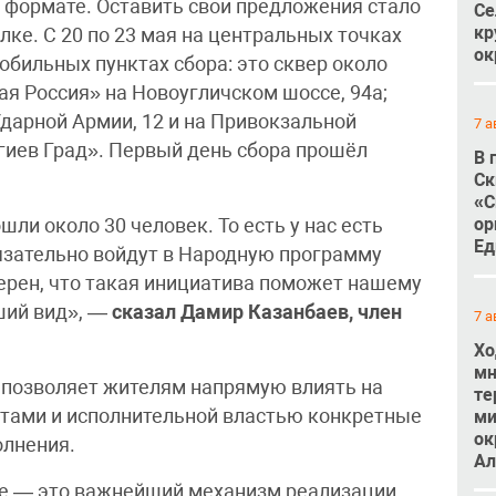
м формате. Оставить свои предложения стало
Се
кр
лке. С 20 по 23 мая на центральных точках
ок
обильных пунктах сбора: это сквер около
я Россия» на Новоугличском шоссе, 94а;
Ударной Армии, 12 и на Привокзальной
7 а
гиев Град». Первый день сбора прошёл
В 
Ск
«С
ор
ли около 30 человек. То есть у нас есть
Ед
бязательно войдут в Народную программу
верен, что такая инициатива поможет нашему
ший вид», —
сказал Дамир Казанбаев, член
7 а
Хо
мн
 позволяет жителям напрямую влиять на
те
татами и исполнительной властью конкретные
ми
ок
олнения.
Ал
бе — это важнейший механизм реализации