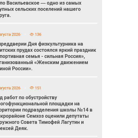
ло Васильевское — одно из самых
упных сельских поселений нашего
руга.
вгуста 2026
136
преддверии Дня физкультурника на
итских прудах состоялся яркий праздник
портивная семья - сильная Россия»,
ганизованный «Женским движением
иной России».
вгуста 2026
151
д работ по обустройству
огофункциональной площадки на
рритории подразделения школы №14 в
крорайоне Семхоз оценили депутаты
ружного Совета Тимофей Лагутин и
ексей Деяк.