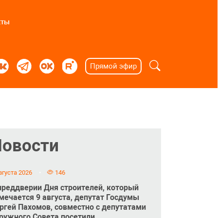
кты
Прямой эфир
Новости
вгуста 2026
146
преддверии Дня строителей, который
мечается 9 августа, депутат Госдумы
ргей Пахомов, совместно с депутатами
ружного Совета посетили