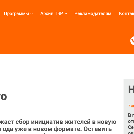
Программы
Архив ТВР
Рекламодателям
Конта
го
7 а
В 
жает сбор инициатив жителей в новую
от
Се
года уже в новом формате. Оставить
ок