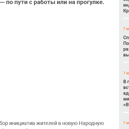
 по пути с работы или на прогулке.
ин
Кр
7 а
Сп
По
ра
вы
7 а
В 
вс
ад
ми
«В
сбор инициатив жителей в новую Народную
7 а