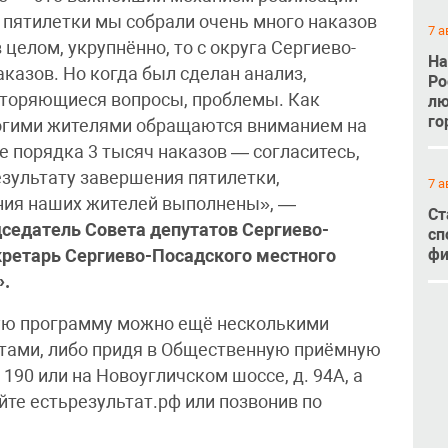
 пятилетки мы собрали очень много наказов
7 а
 целом, укрупнённо, то с округа Сергиево-
На
казов. Но когда был сделан анализ,
Ро
овторяющиеся вопросы, проблемы. Как
лю
го
ногими жителями обращаются вниманием на
 порядка 3 тысяч наказов — согласитесь,
результату завершения пятилетки,
7 а
ания наших жителей выполнены», —
Ст
дседатель Совета депутатов Сергиево-
сп
фи
екретарь Сергиево-Посадского местного
».
ую программу можно ещё несколькими
татами, либо придя в Общественную приёмную
 190 или на Новоугличском шоссе, д. 94А, а
йте естьрезультат.рф или позвонив по