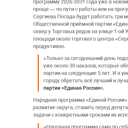
программу 2026-2031 года уже в ново
проще — по пути с работы или на прогу
Сергиева Посада будут работать три м
Общественной приёмной партии «Едина
сквер у Торговых рядов на улице 1-ой 
площади около торгового центра «Сер
продуктивно.
«Только за сегодняшний день подош
уже около 30 наказов, которые о
партии на следующие 5 лет. И я у
городу обретать всё лучший и луч
партии «Единая Россия».
Народная программа «Единой России»
развитие округа, ставить перед депу
задачи с конкретными сроками их исп
«Народная программа сама по се