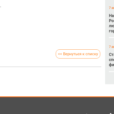
.
7 а
На
Ро
лю
го
7 а
<< Вернуться к списку
Ст
сп
фи