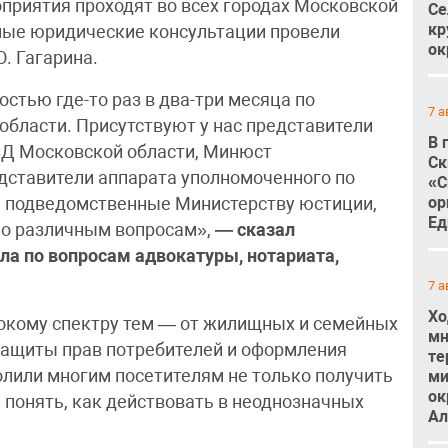
риятия проходят во всех городах Московской
Се
кр
ные юридические консультации провели
ок
. Гагарина.
стью где-то раз в два-три месяца по
7 а
бласти. Присутствуют у нас представители
В 
ВД Московской области, Минюст
Ск
едставители аппарата уполномоченного по
«С
ор
, подведомственные Министерству юстиции,
Ед
по различным вопросам»,
— сказал
ла по вопросам адвокатуры, нотариата,
7 а
Хо
окому спектру тем — от жилищных и семейных
мн
 защиты прав потребителей и оформления
те
олили многим посетителям не только получить
ми
ок
 понять, как действовать в неоднозначных
Ал