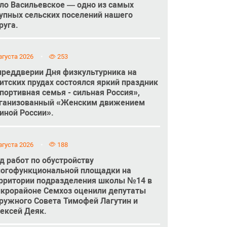
ло Васильевское — одно из самых
упных сельских поселений нашего
руга.
вгуста 2026
253
преддверии Дня физкультурника на
итских прудах состоялся яркий праздник
портивная семья - сильная Россия»,
ганизованный «Женским движением
иной России».
вгуста 2026
188
д работ по обустройству
огофункциональной площадки на
рритории подразделения школы №14 в
крорайоне Семхоз оценили депутаты
ружного Совета Тимофей Лагутин и
ексей Деяк.