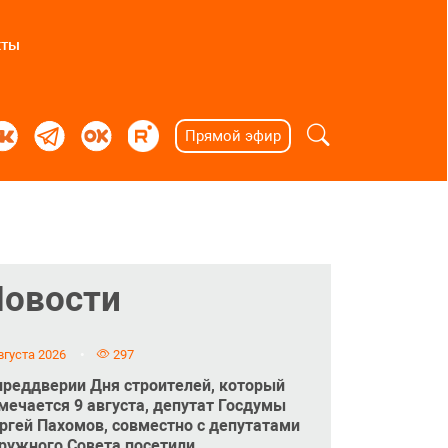
кты
Прямой эфир
Новости
вгуста 2026
297
преддверии Дня строителей, который
мечается 9 августа, депутат Госдумы
ргей Пахомов, совместно с депутатами
ружного Совета посетили