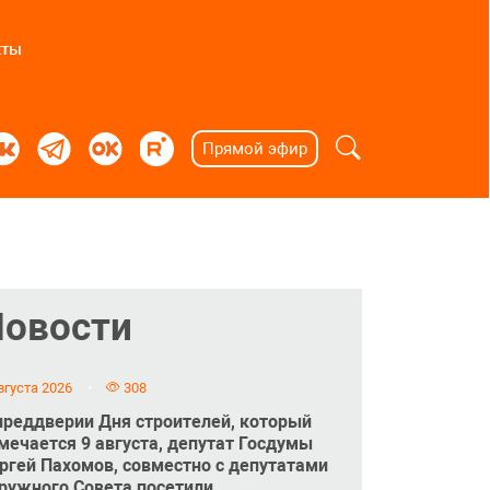
кты
Прямой эфир
Новости
вгуста 2026
308
преддверии Дня строителей, который
мечается 9 августа, депутат Госдумы
ргей Пахомов, совместно с депутатами
ружного Совета посетили