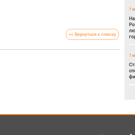
7 а
На
Ро
лю
<< Вернуться к списку
го
7 а
Ст
сп
фи