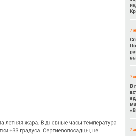
ин
Кр
7 а
Сп
По
ра
вы
7 а
В 
вс
ад
ми
«В
ла летняя жара. В дневные часы температура
7 а
тки +33 градуса. Сергиевопосадцы, не