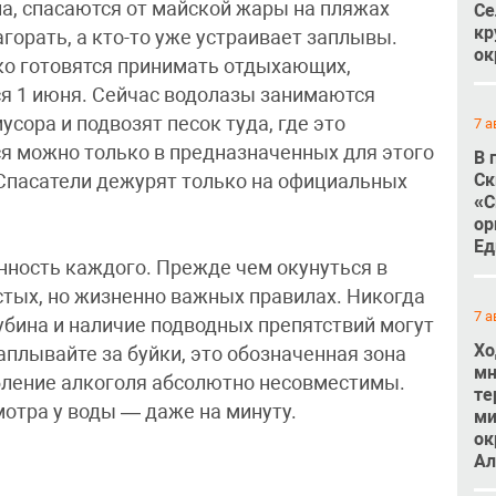
а, спасаются от майской жары на пляжах
Се
кр
горать, а кто-то уже устраивает заплывы.
ок
о готовятся принимать отдыхающих,
я 1 июня. Сейчас водолазы занимаются
усора и подвозят песок туда, где это
7 а
ся можно только в предназначенных для этого
В 
Ск
 Спасатели дежурят только на официальных
«С
ор
Ед
енность каждого. Прежде чем окунуться в
тых, но жизненно важных правилах. Никогда
7 а
убина и наличие подводных препятствий могут
Хо
плывайте за буйки, это обозначенная зона
мн
ебление алкоголя абсолютно несовместимы.
те
мотра у воды — даже на минуту.
ми
ок
Ал