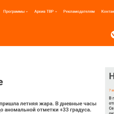
Программы
Архив ТВР
Рекламодателям
Конта
е
7 а
В 
 пришла летняя жара. В дневные часы
от
Се
о аномальной отметки +33 градуса.
ок