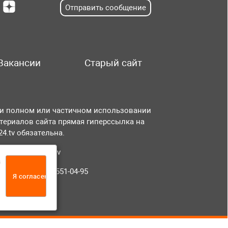
Отправить сообщение
Вакансии
Старый сайт
и полном или частичном использовании
териалов сайта прямая гиперссылка на
r24.tv обязательна.
чта:
info@tvr24.tv
а
лефон: +7 (496) 551-04-95
Я согласен