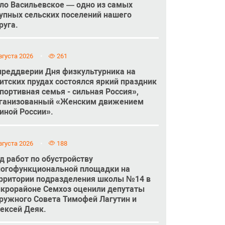
ло Васильевское — одно из самых
упных сельских поселений нашего
руга.
вгуста 2026
261
преддверии Дня физкультурника на
итских прудах состоялся яркий праздник
портивная семья - сильная Россия»,
ганизованный «Женским движением
иной России».
вгуста 2026
188
д работ по обустройству
огофункциональной площадки на
рритории подразделения школы №14 в
крорайоне Семхоз оценили депутаты
ружного Совета Тимофей Лагутин и
ексей Деяк.