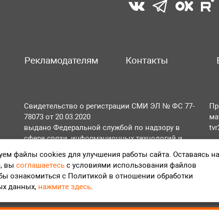
Рекламодателям
Контакты
Свидетельство о регистрации СМИ ЭЛ № ФС 77-
Пр
78073 от 20.03.2020
ма
выдано Федеральной службой по надзору в
tv
сфере связи, информационных технологий и
По
массовых коммуникаций (Роскомнадзор).
ем файлы cookies для улучшения работы сайта. Оставаясь н
Те
, вы
соглашаетесь
с условиями использования файлов
Положение об обработке персональных данных
обы ознакомиться с Политикой в отношении обработки
Согласие на обработку персональных данных
ых данных,
нажмите здесь
.