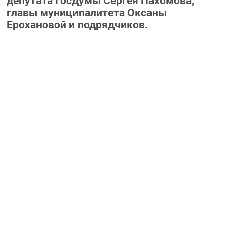
депутата Госдумы Сергея Пахомова,
главы муниципалитета Оксаны
Ерохановой и подрядчиков.