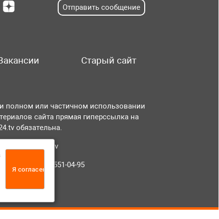
Отправить сообщение
Вакансии
Старый сайт
и полном или частичном использовании
териалов сайта прямая гиперссылка на
r24.tv обязательна.
чта:
info@tvr24.tv
а
лефон: +7 (496) 551-04-95
Я согласен