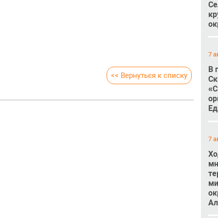
Се
кр
ок
7 а
В 
<< Вернуться к списку
Ск
«С
ор
Ед
7 а
Хо
мн
те
ми
ок
Ал