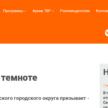
Программы
Архив ТВР
Рекламодателям
Конта
 темноте
7 а
В 
кого городского округа призывает -
от
Се
ок