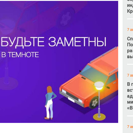
ин
Кр
7 а
Сп
По
ра
вы
7 а
В 
вс
ад
ми
«В
7 а