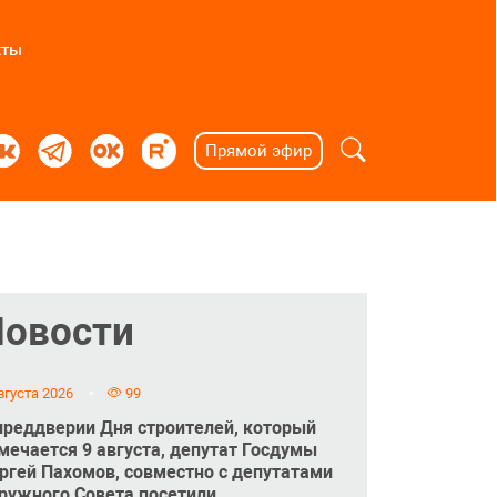
кты
Прямой эфир
Новости
вгуста 2026
99
преддверии Дня строителей, который
мечается 9 августа, депутат Госдумы
ргей Пахомов, совместно с депутатами
ружного Совета посетили