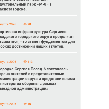
дустриальный парк «М-8» в
аснозаводске.
вгуста 2026
98
ортивная инфраструктура Сергиево-
садского городского округа продолжит
звиваться, что станет фундаментом для
соких достижений наших атлетов.
вгуста 2026
113
городке Сергиев Посад-6 состоялась
треча жителей с представителями
министрации округа и представителями
нистерства обороны в рамках
ыездной администрации».
вгуста 2026
101