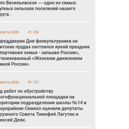
ло Васильевское — одно из самых
упных сельских поселений нашего
руга.
вгуста 2026
106
преддверии Дня физкультурника на
итских прудах состоялся яркий праздник
портивная семья - сильная Россия»,
ганизованный «Женским движением
иной России».
вгуста 2026
127
д работ по обустройству
огофункциональной площадки на
рритории подразделения школы №14 в
крорайоне Семхоз оценили депутаты
ружного Совета Тимофей Лагутин и
ексей Деяк.