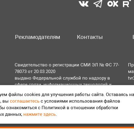
Рекламодателям
Контакты
Свидетельство о регистрации СМИ ЭЛ № ФС 77-
Пр
78073 от 20.03.2020
ма
выдано Федеральной службой по надзору в
tv
сфере связи, информационных технологий и
По
массовых коммуникаций (Роскомнадзор).
ем файлы cookies для улучшения работы сайта. Оставаясь н
Те
, вы
соглашаетесь
с условиями использования файлов
Положение об обработке персональных данных
обы ознакомиться с Политикой в отношении обработки
Согласие на обработку персональных данных
ых данных,
нажмите здесь
.