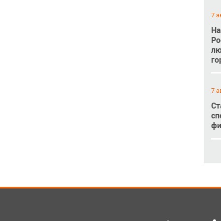
7 а
На
Ро
лю
го
7 а
Ст
сп
фи