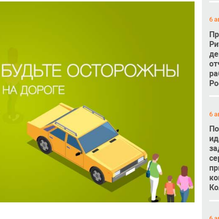
6 а
Пр
Ри
де
от
ра
Ро
6 а
По
ид
за
се
пр
ко
Ко
6 а