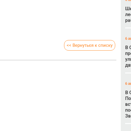
Шк
ле
ра
6 а
<< Вернуться к списку
В 
пр
ул
дв
6 а
В 
По
вс
по
Зв