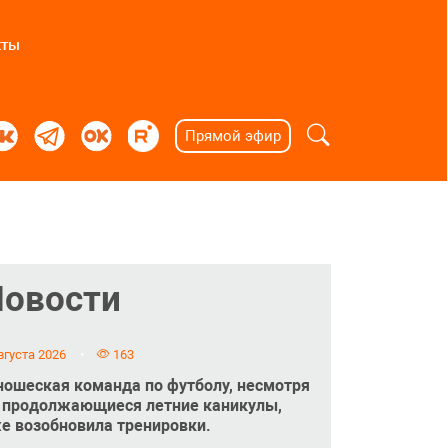
кты
Прямой эфир
Новости
вгуста 2026
163
ошеская команда по футболу, несмотря
 продолжающиеся летние каникулы,
е возобновила тренировки.