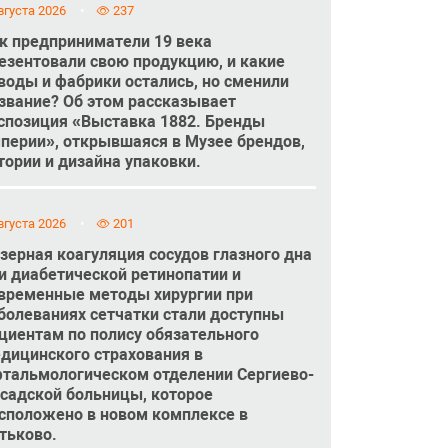
вгуста 2026
237
к предприниматели 19 века
езентовали свою продукцию, и какие
воды и фабрики остались, но сменили
звание? Об этом рассказывает
спозиция «Выставка 1882. Бренды
перии», открывшаяся в Музее брендов,
тории и дизайна упаковки.
вгуста 2026
201
зерная коагуляция сосудов глазного дна
и диабетической ретинопатии и
временные методы хирургии при
болеваниях сетчатки стали доступны
циентам по полису обязательного
дицинского страхования в
тальмологическом отделении Сергиево-
садской больницы, которое
сположено в новом комплексе в
тьково.