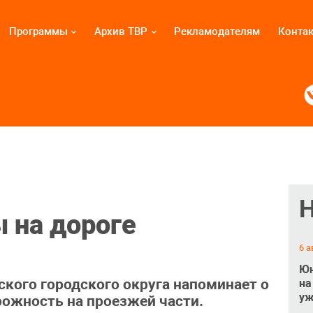
Программы
Архив ТВР
Рекламодателям
Конта
 на дороге
6 а
Юн
кого городского округа напоминает о
на
уж
ожность на проезжей части.