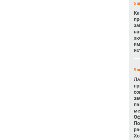
6 а
Ка
пр
за
на
эк
им
ис
5 а
Ла
пр
со
за
па
ме
Оф
По
ра
Хо