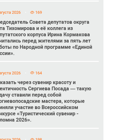
вгуста 2026
169
едседатель Совета депутатов округа
та Тихомирова и её коллега из
путатского корпуса Ирина Кормакова
читались перед жителями за пять лет
боты по Народной программе «Единой
ссии».
вгуста 2026
164
казать через сувенир красоту и
ентичность Сергиева Посада — такую
дачу ставили перед собой
ргиевопосадские мастера, которые
иняли участие во Всероссийском
нкурсе «Туристический сувенир -
ломна 2026».
вгуста 2026
198