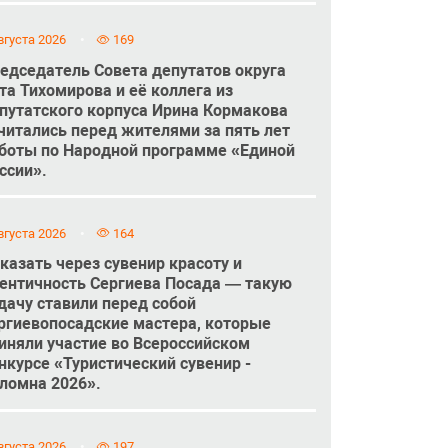
вгуста 2026
169
едседатель Совета депутатов округа
та Тихомирова и её коллега из
путатского корпуса Ирина Кормакова
читались перед жителями за пять лет
боты по Народной программе «Единой
ссии».
вгуста 2026
164
казать через сувенир красоту и
ентичность Сергиева Посада — такую
дачу ставили перед собой
ргиевопосадские мастера, которые
иняли участие во Всероссийском
нкурсе «Туристический сувенир -
ломна 2026».
вгуста 2026
197