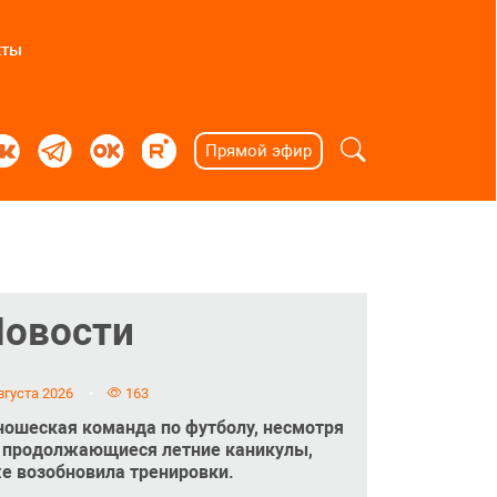
кты
Прямой эфир
Новости
вгуста 2026
163
ошеская команда по футболу, несмотря
 продолжающиеся летние каникулы,
е возобновила тренировки.