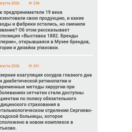
вгуста 2026
236
к предприниматели 19 века
езентовали свою продукцию, и какие
воды и фабрики остались, но сменили
звание? Об этом рассказывает
спозиция «Выставка 1882. Бренды
перии», открывшаяся в Музее брендов,
тории и дизайна упаковки.
вгуста 2026
201
зерная коагуляция сосудов глазного дна
и диабетической ретинопатии и
временные методы хирургии при
болеваниях сетчатки стали доступны
циентам по полису обязательного
дицинского страхования в
тальмологическом отделении Сергиево-
садской больницы, которое
сположено в новом комплексе в
тьково.