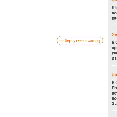
Шк
ле
ра
6 а
<< Вернуться к списку
В 
пр
ул
дв
6 а
В 
По
вс
по
Зв