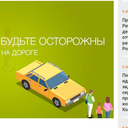
6 а
Пр
Ри
де
от
ра
Ро
6 а
По
ид
за
се
пр
ко
Ко
6 а