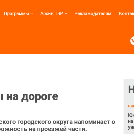
Программы
Архив ТВР
Рекламодателям
Конта
 на дороге
6 а
Юн
кого городского округа напоминает о
на
уж
ожность на проезжей части.