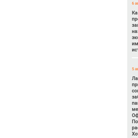
6 а
Ка
пр
за
на
эк
им
ис
5 а
Ла
пр
со
за
па
ме
Оф
По
ра
Хо