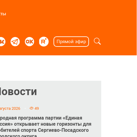
кты
Прямой эфир
Новости
вгуста 2026
49
родная программа партии «Единая
ссия» открывает новые горизонты для
бителей спорта Сергиево-Посадского
родского округа.