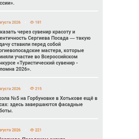
ссии».
вгуста 2026
181
казать через сувенир красоту и
ентичность Сергиева Посада — такую
дачу ставили перед собой
ргиевопосадские мастера, которые
иняли участие во Всероссийском
нкурсе «Туристический сувенир -
ломна 2026».
вгуста 2026
215
ола №5 на Горбуновке в Хотькове ещё в
сах: здесь завершаются фасадные
боты.
вгуста 2026
221