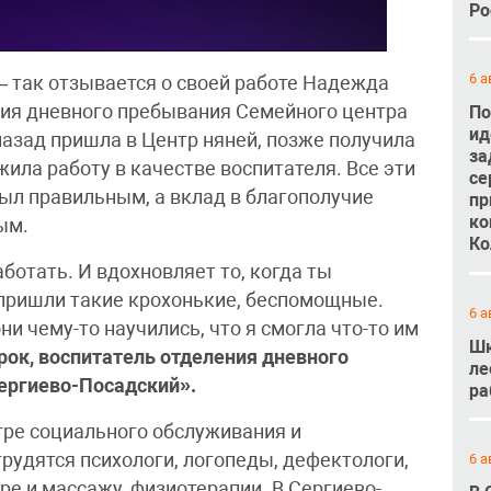
Ро
6 а
— так отзывается о своей работе Надежда
ния дневного пребывания Семейного центра
По
ид
назад пришла в Центр няней, позже получила
за
ила работу в качестве воспитателя. Все эти
се
ыл правильным, а вклад в благополучие
пр
ко
ым.
Ко
ботать. И вдохновляет то, когда ты
 пришли такие крохонькие, беспомощные.
6 а
ни чему-то научились, что я смогла что-то им
Шк
ок, воспитатель отделения дневного
ле
ергиево-Посадский».
ра
ре социального обслуживания и
рудятся психологи, логопеды, дефектологи,
6 а
е и массажу, физиотерапии. В Сергиево-