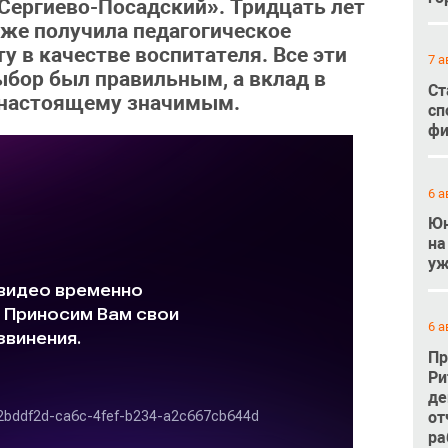
Сергиево-Посадский». Тридцать лет
зже получила педагогическое
у в качестве воспитателя. Все эти
7 а
ыбор был правильным, а вклад в
Ст
‑настоящему значимым.
сп
фи
6 а
Юн
на
уж
6 а
Пр
Ри
де
от
ра