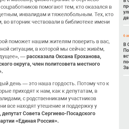
В 
пр
 соцработников помогают тем, кто оказался в
ул
етным, инвалидам и тяжелобольным. Тех, кто
дв
 во вторник чествовали в библиотеке имени
6 а
ой поможет нашим жителям поверить в вас,
В 
енной ситуации, в которой мы сейчас живём,
По
вс
удущее», —
рассказала Оксана Ероханова,
по
кого округа, член политсовета местного
Зв
».
дый день — это наша гордость. Потому что к
рые приходят к нам, как к депутатам, в
алидами, с родственниками участников
ни все находят утешение и поддержку у
, депутат Совета Сергиево-Посадского
партии «Единая Россия».