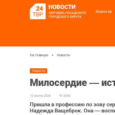
Новости
На главную
Новости
Новости
Милосердие ― ист
10 июня 2026
3350
Пришла в профессию по зову сер
Надежда Ващеброк. Она — воспи