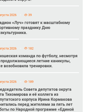
вгуста 2026
39
адион «Луч» готовят к масштабному
ортивному празднику Дню
зкультурника.
вгуста 2026
182
ошеская команда по футболу, несмотря
 продолжающиеся летние каникулы,
е возобновила тренировки.
вгуста 2026
189
едседатель Совета депутатов округа
та Тихомирова и её коллега из
путатского корпуса Ирина Кормакова
читались перед жителями за пять лет
боты по Народной программе «Единой