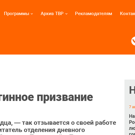
Программы
Архив ТВР
Рекламодателям
Конта
инное призвание
7 а
На
дца, — так отзывается о своей работе
Ро
лю
татель отделения дневного
го