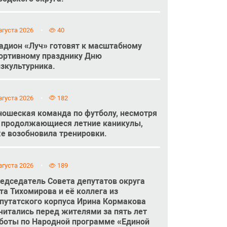
вгуста 2026
40
адион «Луч» готовят к масштабному
ортивному празднику Дню
зкультурника.
вгуста 2026
182
ошеская команда по футболу, несмотря
 продолжающиеся летние каникулы,
е возобновила тренировки.
вгуста 2026
189
едседатель Совета депутатов округа
та Тихомирова и её коллега из
путатского корпуса Ирина Кормакова
читались перед жителями за пять лет
боты по Народной программе «Единой