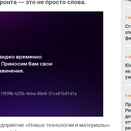
ронта — это не просто слова.
7 а
Ст
сп
фи
6 а
Юн
на
уж
6 а
Пр
Ри
де
от
едприятие «Новые технологии и материалы»
ра