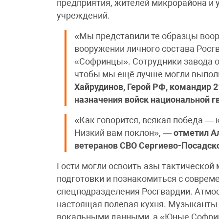
предприятия, жителей микрорайона и
учреждений.
«Мы представили те образцы воор
вооружении личного состава Росг
«Софринцы». Сотрудники завода 
чтобы мы ещё лучше могли выпол
Хайрудинов, Герой РФ, командир 
назначения войск национальной г
«Как говорится, всякая победа — к
Низкий вам поклон», —
отметил А
ветеранов СВО Сергиево-Посадско
Гости могли освоить азы тактической
подготовки и познакомиться с совре
спецподразделения Росгвардии. Атмо
настоящая полевая кухня. Музыканты
вокальными данными, а «Юные Софрин