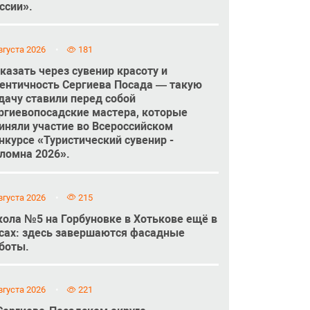
ссии».
вгуста 2026
181
казать через сувенир красоту и
ентичность Сергиева Посада — такую
дачу ставили перед собой
ргиевопосадские мастера, которые
иняли участие во Всероссийском
нкурсе «Туристический сувенир -
ломна 2026».
вгуста 2026
215
ола №5 на Горбуновке в Хотькове ещё в
сах: здесь завершаются фасадные
боты.
вгуста 2026
221