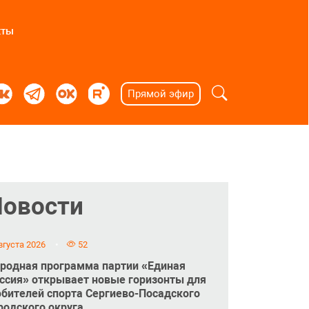
кты
Прямой эфир
Новости
вгуста 2026
52
родная программа партии «Единая
ссия» открывает новые горизонты для
бителей спорта Сергиево-Посадского
родского округа.