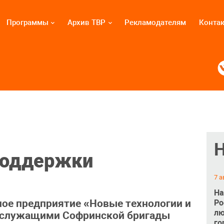
Программы
Архив ТВР
Рекламодателям
Конта
поддержки
7 а
На
ое предприятие «Новые технологии и
Ро
лю
ослужащими Софринской бригады
го