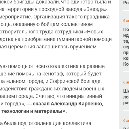
кой бригады доказали, что единство тыла и
Ро
 на территории у проходной завода «Звезда»
мероприятие. Организация такого праздника
6 а
мощь, оказанную бойцам коллективом
По
отворительного труда сотрудники «Новых
ид
едства на приобретение гуманитарной помощи
за
ная церемония завершилась вручением
се
пр
ко
Ко
ую помощь от всего коллектива на разные
ешение помочь на кенотаф, который будет
ательном городе, и Софринской бригаде.
6 а
модействия гражданских людей и военных.
Шк
нашем городе. Считаю, что инициативный
ле
ра
ни города», —
сказал Александр Карпенко,
 технологии и материалы».
6 а
а была подготовлена для коллектива