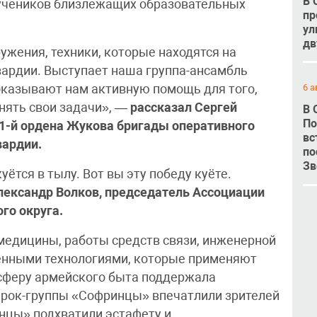
В 
 учеников близлежащих образовательных
пр
ул
дв
ужения, техники, которые находятся на
вардии. Выступает наша группа-ансамбль
оказывают нам активную помощь для того,
6 а
нять свои задачи», —
рассказал Сергей
В 
По
21-й ордена Жукова бригады оперативного
вс
вардии.
по
Зв
уётся в тылу. Вот вы эту победу куёте.
лександр Волков, председатель Ассоциации
го округа.
 медицины, работы средств связи, инженерной
менными технологиями, которые применяют
сферу армейского быта поддержала
 рок-группы «Софринцы» впечатлили зрителей
цы» подхватили эстафету и