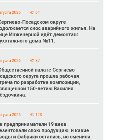
вгуста 2026
64
Сергиево-Посадском округе
одолжается снос аварийного жилья. На
ице Инженерной идёт демонтаж
ухэтажного дома №11.
вгуста 2026
87
Общественной палате Сергиево-
садского округа прошла рабочая
треча по разработке композиции,
священной 150-летию Василия
ёздочкина.
вгуста 2026
123
к предприниматели 19 века
езентовали свою продукцию, и какие
воды и фабрики остались, но сменили