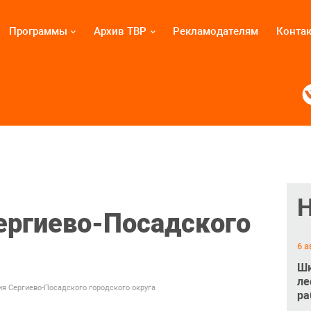
Программы
Архив ТВР
Рекламодателям
Конта
ергиево-Посадского
6 а
Шк
ле
я Сергиево-Посадского городского округа
ра