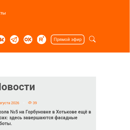
кты
Прямой эфир
Новости
вгуста 2026
39
ола №5 на Горбуновке в Хотькове ещё в
сах: здесь завершаются фасадные
боты.