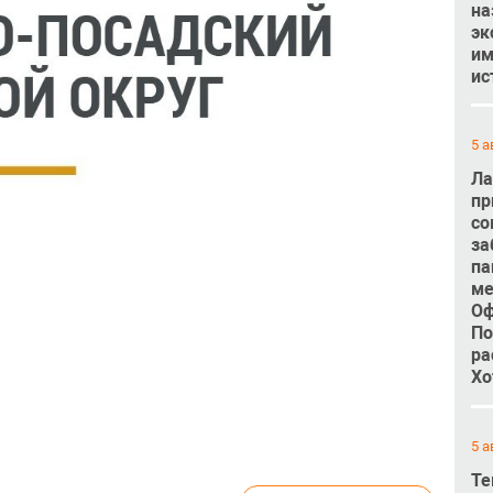
на
эк
им
ис
5 а
Ла
пр
со
за
па
ме
Оф
По
ра
Хо
5 а
Те