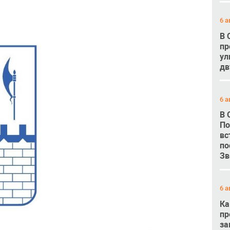
6 а
В 
пр
ул
дв
6 а
В 
По
вс
по
Зв
6 а
Ка
пр
за