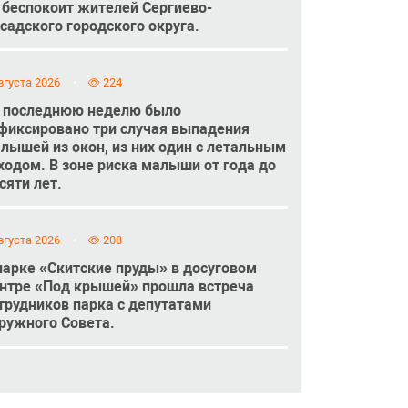
 беспокоит жителей Сергиево-
садского городского округа.
вгуста 2026
224
 последнюю неделю было
фиксировано три случая выпадения
лышей из окон, из них один с летальным
ходом. В зоне риска малыши от года до
сяти лет.
вгуста 2026
208
парке «Скитские пруды» в досуговом
нтре «Под крышей» прошла встреча
трудников парка с депутатами
ружного Совета.