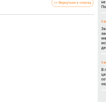
не
<< Вернуться к списку
По
5 а
За
за
ма
ис
де
5 а
В 
це
со
ок