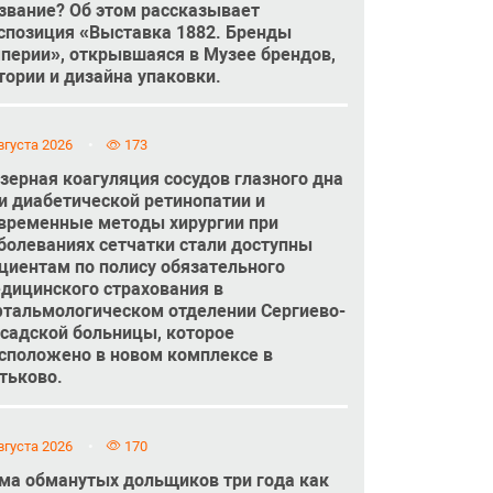
звание? Об этом рассказывает
спозиция «Выставка 1882. Бренды
перии», открывшаяся в Музее брендов,
тории и дизайна упаковки.
вгуста 2026
173
зерная коагуляция сосудов глазного дна
и диабетической ретинопатии и
временные методы хирургии при
болеваниях сетчатки стали доступны
циентам по полису обязательного
дицинского страхования в
тальмологическом отделении Сергиево-
садской больницы, которое
сположено в новом комплексе в
тьково.
вгуста 2026
170
ма обманутых дольщиков три года как