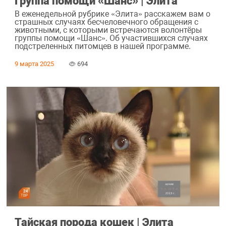
Группа помощи «Шанс» | Элита
В еженедельной рубрике «Элита» расскажем вам о
страшных случаях бесчеловечного обращения с
животными, с которыми встречаются волонтёры
группы помощи «Шанс». Об участившихся случаях
подстреленных питомцев в нашей программе.
9 марта 2025
694
Тайская порода кошек | Элита