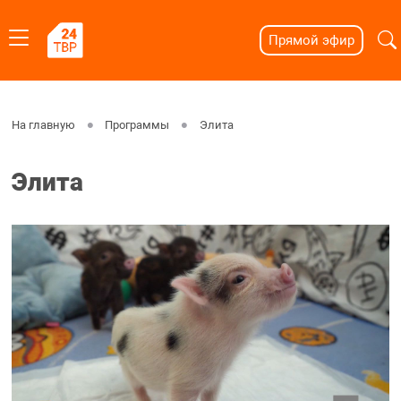
Прямой эфир
На главную
Программы
Элита
Элита