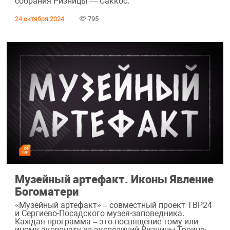
собрания Ризницы — Саккос.
24 октября 2024
795
Музейный артефакт. Иконы Явление
Богоматери
«Музейный артефакт» – совместный проект ТВР24
и Сергиево-Посадского музея-заповедника.
Каждая программа – это посвящение тому или
иному экспонату из экспозиций Ризницы Троице-