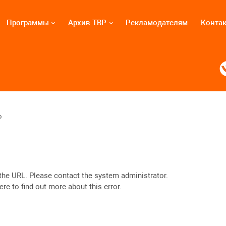
Программы
Архив ТВР
Рекламодателям
Конта
о
the URL. Please contact the system administrator.
ere
to find out more about this error.