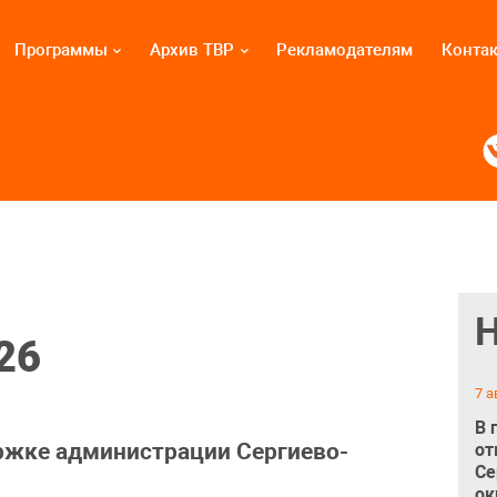
Программы
Архив ТВР
Рекламодателям
Конта
26
7 а
В 
ржке администрации Сергиево-
от
Се
ок