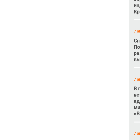
ин
Кр
7 а
Сп
По
ра
вы
7 а
В 
вс
ад
ми
«В
7 а