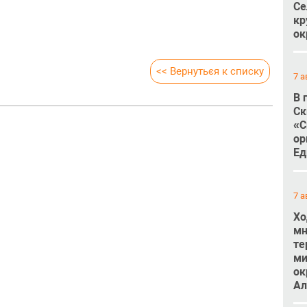
Се
кр
ок
<< Вернуться к списку
7 а
В 
Ск
«С
ор
Ед
7 а
Хо
мн
те
ми
ок
Ал