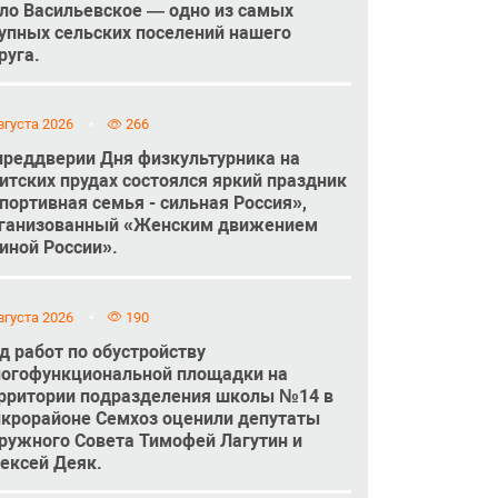
ло Васильевское — одно из самых
упных сельских поселений нашего
руга.
вгуста 2026
266
преддверии Дня физкультурника на
итских прудах состоялся яркий праздник
портивная семья - сильная Россия»,
ганизованный «Женским движением
иной России».
вгуста 2026
190
д работ по обустройству
огофункциональной площадки на
рритории подразделения школы №14 в
крорайоне Семхоз оценили депутаты
ружного Совета Тимофей Лагутин и
ексей Деяк.