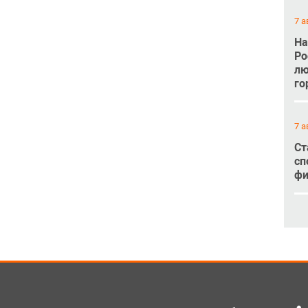
7 а
На
Ро
лю
го
7 а
Ст
сп
фи