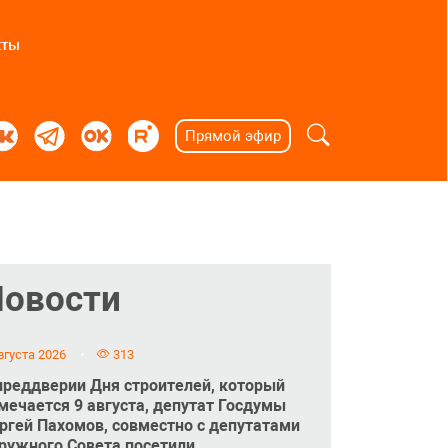
кты
Прямой эфир
Новости
вгуста 2026
313
преддверии Дня строителей, который
мечается 9 августа, депутат Госдумы
ргей Пахомов, совместно с депутатами
ружного Совета посетили