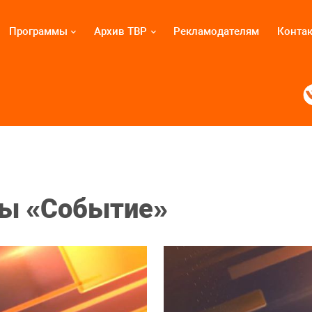
Программы
Архив ТВР
Рекламодателям
Конта
ы «Событие»