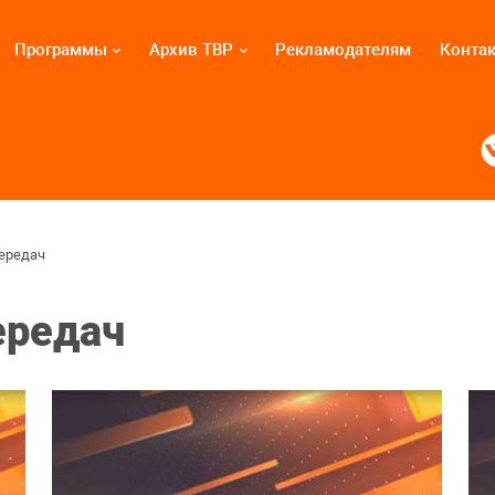
Программы
Архив ТВР
Рекламодателям
Конта
ередач
ередач