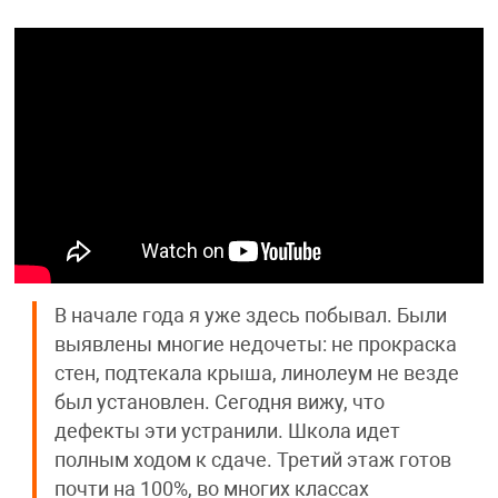
В начале года я уже здесь побывал. Были
выявлены многие недочеты: не прокраска
стен, подтекала крыша, линолеум не везде
был установлен. Сегодня вижу, что
дефекты эти устранили. Школа идет
полным ходом к сдаче. Третий этаж готов
почти на 100%, во многих классах