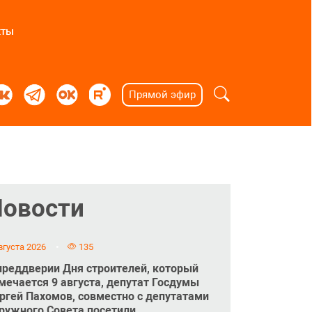
кты
Прямой эфир
Новости
вгуста 2026
135
преддверии Дня строителей, который
мечается 9 августа, депутат Госдумы
ргей Пахомов, совместно с депутатами
ружного Совета посетили