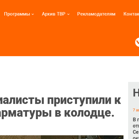
Программы
Архив ТВР
Рекламодателям
Конта
иалисты приступили к
арматуры в колодце.
7 а
В 
от
Се
ок