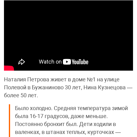
Наталия Петрова живет в доме №1 на улице
Полевой в Бужаниново 30 лет, Нина Кузнецова —
более 50 лет.
Было холодно. Средняя температура зимой
была 16-17 градусов, даже меньше.
Постоянно бронхит был. Дети ходили в
валенках, в штанах теплых, курточках —