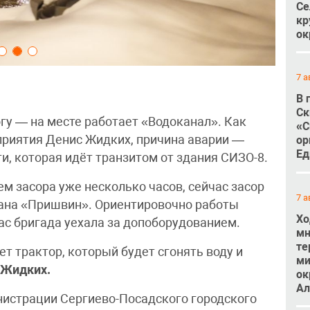
Се
кр
ок
7 а
В 
Ск
гу — на месте работает «Водоканал». Как
«С
приятия Денис Жидких, причина аварии —
ор
Ед
ти, которая идёт транзитом от здания СИЗО-8.
м засора уже несколько часов, сейчас засор
7 а
рана «Пришвин». Ориентировочно работы
Хо
ас бригада уехала за допоборудованием.
мн
те
ет трактор, который будет сгонять воду и
ми
 Жидких.
ок
Ал
нистрации Сергиево-Посадского городского