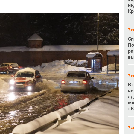
ин
Кр
7 а
Сп
По
ра
вы
7 а
В 
вс
ад
ми
«В
7 а