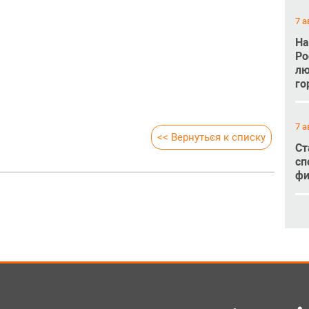
7 а
На
Ро
лю
го
7 а
<< Вернуться к списку
Ст
сп
фи