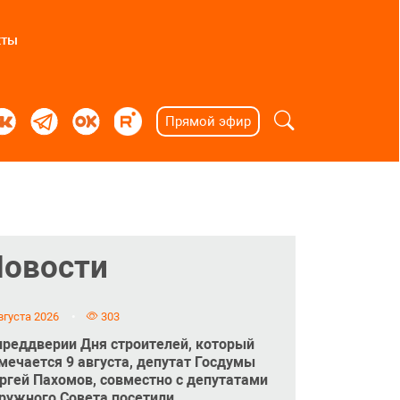
кты
Прямой эфир
Новости
вгуста 2026
303
преддверии Дня строителей, который
мечается 9 августа, депутат Госдумы
ргей Пахомов, совместно с депутатами
ружного Совета посетили