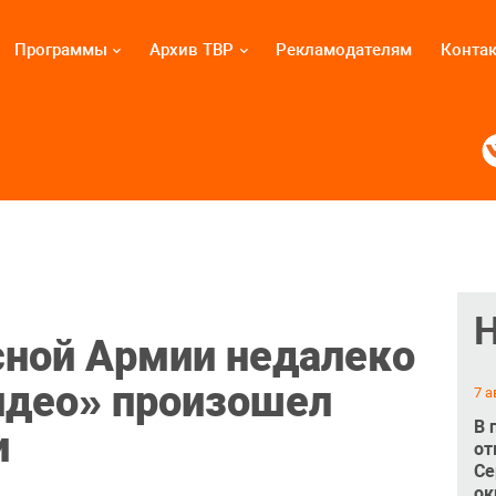
Программы
Архив ТВР
Рекламодателям
Конта
сной Армии недалеко
идео» произошел
7 а
В 
и
от
Се
ок