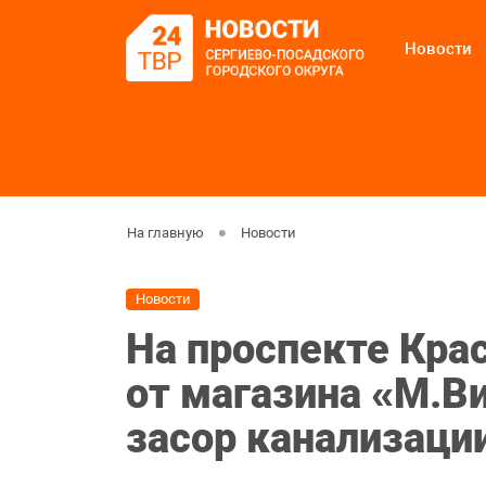
Новости
На главную
Новости
Новости
На проспекте Кра
от магазина «М.В
засор канализаци