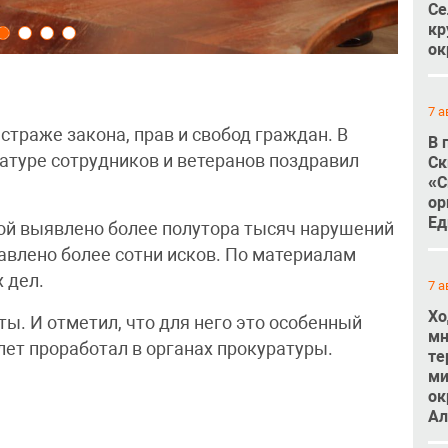
Се
кр
ок
7 а
 страже закона, прав и свобод граждан. В
В 
атуре сотрудников и ветеранов поздравил
Ск
«С
ор
Ед
ой выявлено более полутора тысяч нарушений
авлено более сотни исков. По материалам
 дел.
7 а
Хо
ы. И отметил, что для него это особенный
мн
лет проработал в органах прокуратуры.
те
ми
ок
Ал