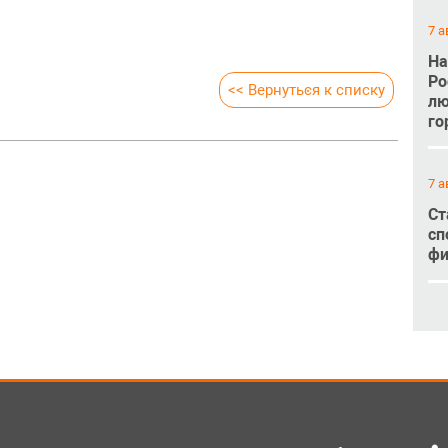
7 а
На
Ро
<< Вернуться к списку
лю
го
7 а
Ст
сп
фи