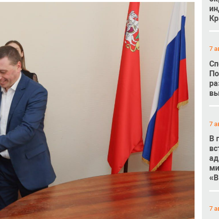
ин
Кр
7 а
Сп
По
ра
вы
7 а
В 
вс
ад
ми
«В
7 а