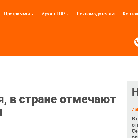
Программы
Архив ТВР
Рекламодателям
Конта
я, в стране отмечают
ы
7 а
В 
от
Се
ок