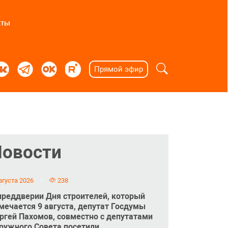
кты
Прямой эфир
Новости
вгуста 2026
238
преддверии Дня строителей, который
мечается 9 августа, депутат Госдумы
ргей Пахомов, совместно с депутатами
ружного Совета посетили