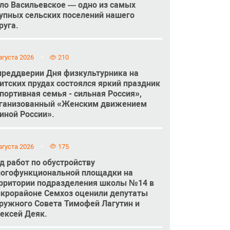
ло Васильевское — одно из самых
упных сельских поселений нашего
руга.
вгуста 2026
210
преддверии Дня физкультурника на
итских прудах состоялся яркий праздник
портивная семья - сильная Россия»,
ганизованный «Женским движением
иной России».
вгуста 2026
175
д работ по обустройству
огофункциональной площадки на
рритории подразделения школы №14 в
крорайоне Семхоз оценили депутаты
ружного Совета Тимофей Лагутин и
ексей Деяк.