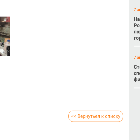
7 а
На
Ро
лю
го
7 а
Ст
сп
фи
<< Вернуться к списку