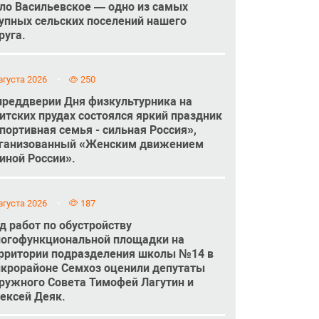
ло Васильевское — одно из самых
упных сельских поселений нашего
руга.
вгуста 2026
250
преддверии Дня физкультурника на
итских прудах состоялся яркий праздник
портивная семья - сильная Россия»,
ганизованный «Женским движением
иной России».
вгуста 2026
187
д работ по обустройству
огофункциональной площадки на
рритории подразделения школы №14 в
крорайоне Семхоз оценили депутаты
ружного Совета Тимофей Лагутин и
ексей Деяк.