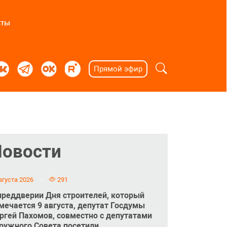
кты
Прямой эфир
Новости
вгуста 2026
291
преддверии Дня строителей, который
мечается 9 августа, депутат Госдумы
ргей Пахомов, совместно с депутатами
ружного Совета посетили