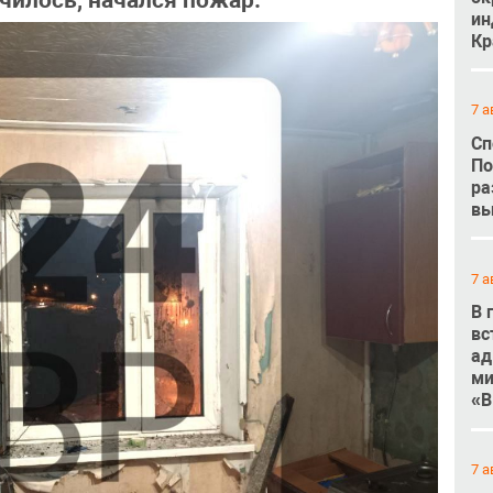
училось, начался пожар.
ин
Кр
7 а
Сп
По
ра
вы
7 а
В 
вс
ад
ми
«В
7 а