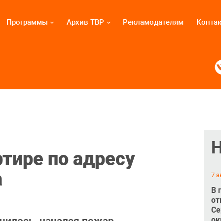
Программы
Архив ТВР
Рекламодателям
Конта
ртире по адресу
а
7 а
В 
от
Се
ок