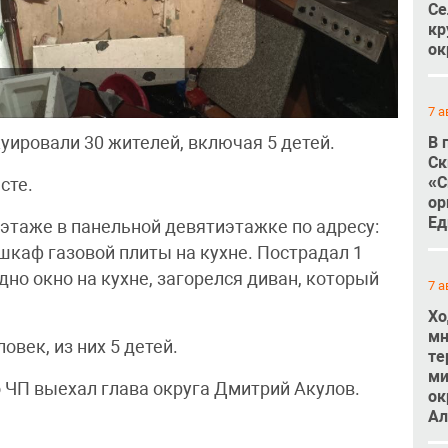
Се
кр
ок
7 а
В 
ировали 30 жителей, включая 5 детей.
Ск
«С
сте.
ор
Ед
4 этаже в панельной девятиэтажке по адресу:
шкаф газовой плиты на кухне. Пострадал 1
дно окно на кухне, загорелся диван, который
7 а
Хо
мн
век, из них 5 детей.
те
ми
о ЧП выехал глава округа Дмитрий Акулов.
ок
Ал