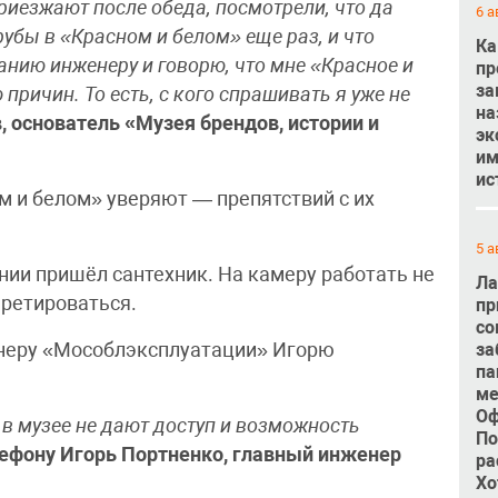
приезжают после обеда, посмотрели, что да
6 а
рубы в «Красном и белом» еще раз, и что
Ка
нию инженеру и говорю, что мне «Красное и
пр
за
 причин. То есть, с кого спрашивать я уже не
на
 основатель «Музея брендов, истории и
эк
им
ис
м и белом» уверяют — препятствий с их
5 а
ии пришёл сантехник. На камеру работать не
Ла
 ретироваться.
пр
со
енеру «Мособлэксплуатации» Игорю
за
па
ме
Оф
с в музее не дают доступ и возможность
По
лефону Игорь Портненко, главный инженер
ра
Хо