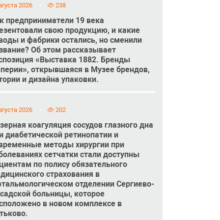
вгуста 2026
238
к предприниматели 19 века
езентовали свою продукцию, и какие
воды и фабрики остались, но сменили
звание? Об этом рассказывает
спозиция «Выставка 1882. Бренды
перии», открывшаяся в Музее брендов,
тории и дизайна упаковки.
вгуста 2026
202
зерная коагуляция сосудов глазного дна
и диабетической ретинопатии и
временные методы хирургии при
болеваниях сетчатки стали доступны
циентам по полису обязательного
дицинского страхования в
тальмологическом отделении Сергиево-
садской больницы, которое
сположено в новом комплексе в
тьково.