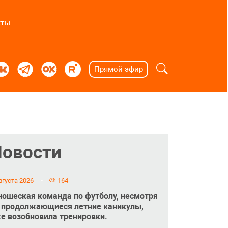
кты
Прямой эфир
Новости
вгуста 2026
164
ошеская команда по футболу, несмотря
 продолжающиеся летние каникулы,
е возобновила тренировки.