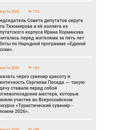
вгуста 2026
170
едседатель Совета депутатов округа
та Тихомирова и её коллега из
путатского корпуса Ирина Кормакова
читались перед жителями за пять лет
боты по Народной программе «Единой
ссии».
вгуста 2026
165
казать через сувенир красоту и
ентичность Сергиева Посада — такую
дачу ставили перед собой
ргиевопосадские мастера, которые
иняли участие во Всероссийском
нкурсе «Туристический сувенир -
ломна 2026».
вгуста 2026
199