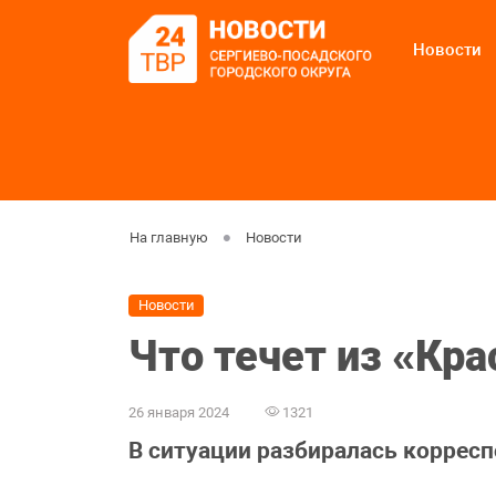
Новости
На главную
Новости
Новости
Что течет из «Кра
26 января 2024
1321
В ситуации разбиралась коррес