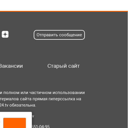
Отправить сообщение
Вакансии
Старый сайт
и полном или частичном использовании
териалов сайта прямая гиперссылка на
r24.tv обязательна.
чта:
info@tvr24.tv
а
лефон: +7 (496) 551-04-95