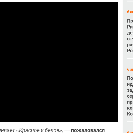
6 а
Пр
Ри
де
от
ра
Ро
6 а
По
ид
за
се
пр
ко
Ко
ливает «Красное и белое»,
—
пожаловался
6 а