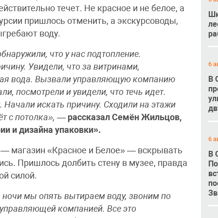
ействительно течет. Не красное и не белое, а
Шк
курсии пришлось отменить, а экскурсоводы,
ле
ыгребают воду.
ра
обнаружили, что у нас подтопление.
6 а
ичину. Увидели, что за витринами,
плая вода. Вызвали управляющую компанию
В 
пр
и, посмотрели и увидели, что течь идет.
ул
т. Начали искать причину. Сходили на этажи
дв
ёт с потолка»,
—
рассказал Семён Жильцов,
ии и дизайна упаковки».
6 а
у — магазин «Красное и Белое» — вскрывать
В 
ись. Пришлось долбить стену в музее, правда
По
вс
ой силой.
по
Зв
 ночи мы опять вытираем воду, звоним по
с управляющей компанией. Все это