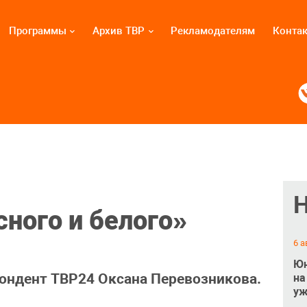
Программы
Архив ТВР
Рекламодателям
Конта
сного и белого»
6 а
Юн
пондент ТВР24 Оксана Перевозникова.
на
уж