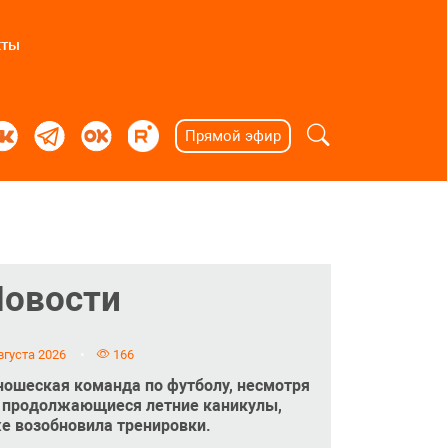
кты
Прямой эфир
Новости
вгуста 2026
166
ошеская команда по футболу, несмотря
 продолжающиеся летние каникулы,
е возобновила тренировки.