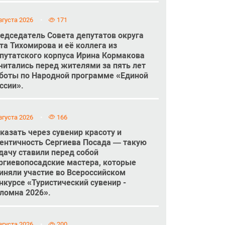
вгуста 2026
171
едседатель Совета депутатов округа
та Тихомирова и её коллега из
путатского корпуса Ирина Кормакова
читались перед жителями за пять лет
боты по Народной программе «Единой
ссии».
вгуста 2026
166
казать через сувенир красоту и
ентичность Сергиева Посада — такую
дачу ставили перед собой
ргиевопосадские мастера, которые
иняли участие во Всероссийском
нкурсе «Туристический сувенир -
ломна 2026».
вгуста 2026
200