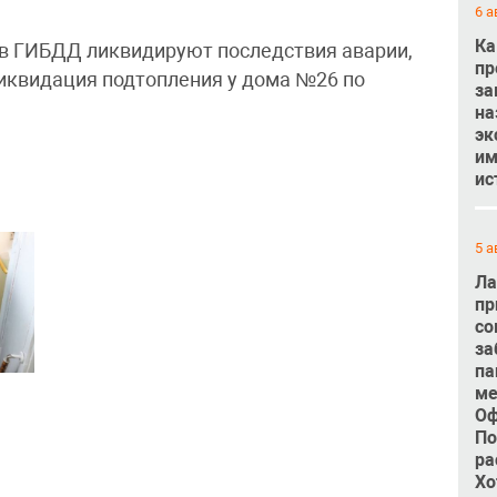
6 а
Ка
в ГИБДД ликвидируют последствия аварии,
пр
ликвидация подтопления у дома №26 по
за
на
эк
им
ис
5 а
Ла
пр
со
за
па
ме
Оф
По
ра
Хо