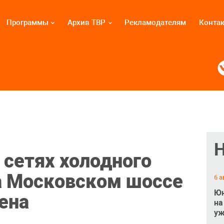
Программы
Архив ТВР
Рекламодателям
Конта
 сетях холодного
а Московском шоссе
6 а
Юн
ена
на
уж