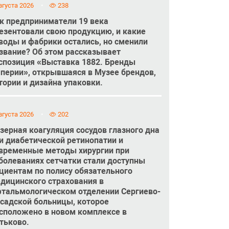
вгуста 2026
238
к предприниматели 19 века
езентовали свою продукцию, и какие
воды и фабрики остались, но сменили
звание? Об этом рассказывает
спозиция «Выставка 1882. Бренды
перии», открывшаяся в Музее брендов,
тории и дизайна упаковки.
вгуста 2026
202
зерная коагуляция сосудов глазного дна
и диабетической ретинопатии и
временные методы хирургии при
болеваниях сетчатки стали доступны
циентам по полису обязательного
дицинского страхования в
тальмологическом отделении Сергиево-
садской больницы, которое
сположено в новом комплексе в
тьково.