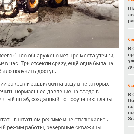
Шк
ле
ра
6 а
В 
пр
Всего было обнаружено четыре места утечки,
ул
 в час. Три отсекли сразу, ещё одна была на
дв
было получить доступ.
ии закрыли задвижки на воду в некоторых
6 а
ечить нормальное давление на вводе в
В 
ивный штаб, созданный по поручению главы
По
вс
по
Зв
тать в штатном режиме и не отключались.
ый режим работы, резервные скважины