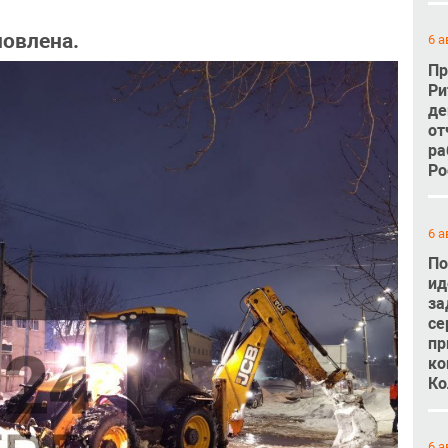
овлена.
6 а
Пр
Ри
де
от
ра
Ро
6 а
По
ид
за
се
пр
ко
Ко
6 а