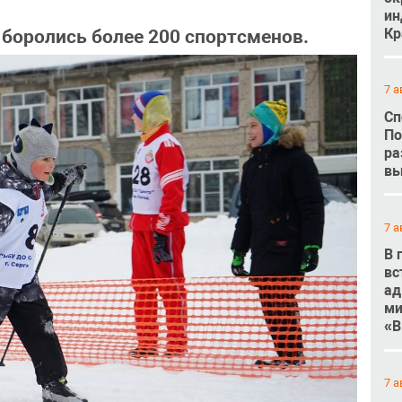
ин
Кр
 боролись более 200 спортсменов.
7 а
Сп
По
ра
вы
7 а
В 
вс
ад
ми
«В
7 а