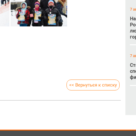
7 а
На
Ро
лю
го
7 а
Ст
сп
фи
<< Вернуться к списку