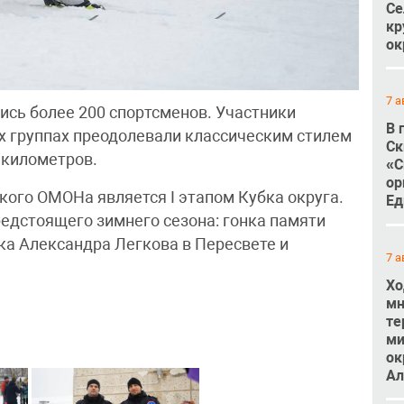
Се
кр
ок
7 а
ись более 200 спортсменов. Участники
В 
х группах преодолевали классическим стилем
Ск
 километров.
«С
ор
кого ОМОНа является I этапом Кубка округа.
Ед
едстоящего зимнего сезона: гонка памяти
ка Александра Легкова в Пересвете и
7 а
Хо
мн
те
ми
ок
Ал