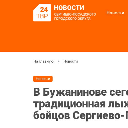
Новости
На главную
Новости
Новости
В Бужанинове сег
традиционная лыж
бойцов Сергиево