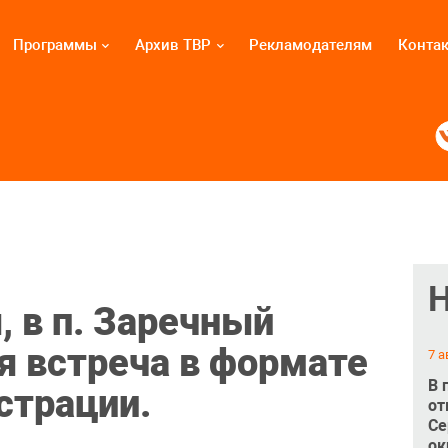
Программы
Архив ТВР
Рекламодателям
Конта
, в п. Заречный
я встреча в формате
7 а
В 
страции.
от
Се
ок