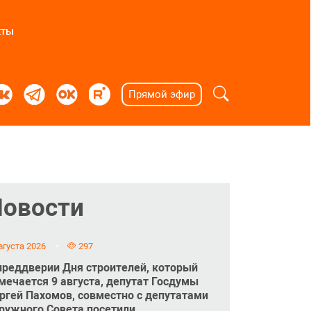
кты
Прямой эфир
Новости
вгуста 2026
297
преддверии Дня строителей, который
мечается 9 августа, депутат Госдумы
ргей Пахомов, совместно с депутатами
ружного Совета посетили