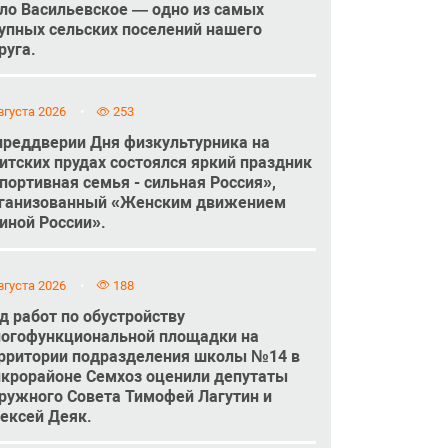
ло Васильевское — одно из самых
упных сельских поселений нашего
руга.
вгуста 2026
253
преддверии Дня физкультурника на
итских прудах состоялся яркий праздник
портивная семья - сильная Россия»,
ганизованный «Женским движением
иной России».
вгуста 2026
188
д работ по обустройству
огофункциональной площадки на
рритории подразделения школы №14 в
крорайоне Семхоз оценили депутаты
ружного Совета Тимофей Лагутин и
ексей Деяк.