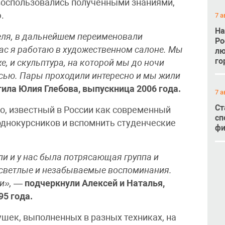
оспользовались полученными знаниями,
.
7 а
На
еля, в дальнейшем переименовали
Ро
час я работаю в художественном салоне. Мы
лю
го
, и скульптура, на которой мы до ночи
писью. Пары проходили интересно и мы жили
ила Юлия Глебова, выпускница 2006 года.
7 а
Ст
, известный в России как современный
сп
однокурсников и вспомнить студенческие
фи
ли и у нас была потрясающая группа и
, светлые и незабываемые воспоминания.
и»,
—
подчеркнули Алексей и Наталья,
5 года.
шек, выполненных в разных техниках, на