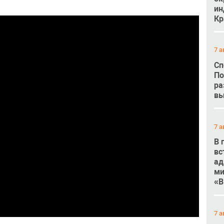
ин
Кр
7 а
Сп
По
ра
вы
7 а
В 
вс
ад
ми
«В
7 а