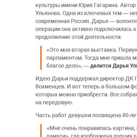
культуры имени Юрия Гагарина. Авто
Ульянова. Одна из ключевых тем — н
современная Россия. Дарья — волонте
операции она активно подключилась к
продолжение этой деятельности.
«Это моя вторая выставка. Перв
парламентом. Тогда мне пришла м
благое дело», —
делится
Дарья Ул
Идею Дарьи поддержал директор ДК Г
Вохменцев. И вот теперь в большом ф
которых можно приобрести. Все собра
на передовую.
Часть работ девушки посвящена 80-л
«Мне очень понравилась картина,
памяти», где изображена порция х