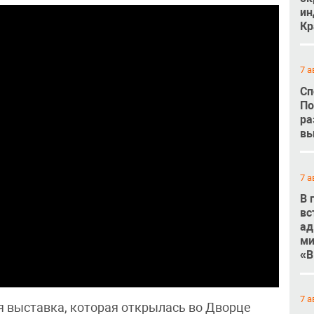
ин
Кр
7 а
Сп
По
ра
вы
7 а
В 
вс
ад
ми
«В
7 а
я выставка, которая открылась во Дворце