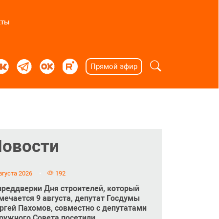
кты
Прямой эфир
Новости
вгуста 2026
192
преддверии Дня строителей, который
мечается 9 августа, депутат Госдумы
ргей Пахомов, совместно с депутатами
ружного Совета посетили