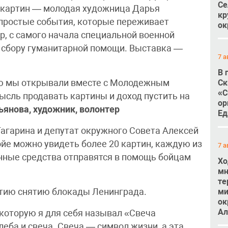
Се
р картин — молодая художница Дарья
кр
епростые события, которые переживает
ок
р, с самого начала специальной военной
 сбору гуманитарной помощи. Выставка —
7 а
В 
ую мы открывали вместе с Молодежным
Ск
«С
ысль продавать картины и доход пустить на
ор
ьянова, художник, волонтер
Ед
агарина и депутат окружного Совета Алексей
ойе можно увидеть более 20 картин, каждую из
7 а
нные средства отправятся в помощь бойцам
Хо
мн
те
ми
етию снятию блокады Ленинграда.
ок
Ал
 которую я для себя называл «Свеча
леба и свеча. Свеча — символ жизни, а эта