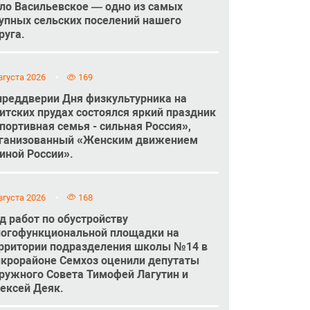
ло Васильевское — одно из самых
упных сельских поселений нашего
руга.
вгуста 2026
169
преддверии Дня физкультурника на
итских прудах состоялся яркий праздник
портивная семья - сильная Россия»,
ганизованный «Женским движением
иной России».
вгуста 2026
168
д работ по обустройству
огофункциональной площадки на
рритории подразделения школы №14 в
крорайоне Семхоз оценили депутаты
ружного Совета Тимофей Лагутин и
ексей Деяк.