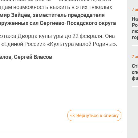
адцам возможность выжить в этих тяжелых
7 а
мир Зайцев, заместитель председателя
На
оруженных сил Сергиево-Посадского округа
Ро
лю
 этажа Дворца культуры до 22 февраля. Она
го
а «Единой России» «Культура малой Родины».
елов, Сергей Власов
7 а
Ст
сп
фи
<< Вернуться к списку