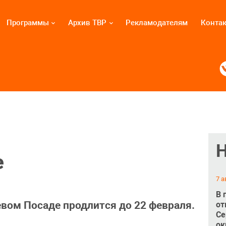
Программы
Архив ТВР
Рекламодателям
Конта
е
7 а
В 
евом Посаде продлится до 22 февраля.
от
Се
ок