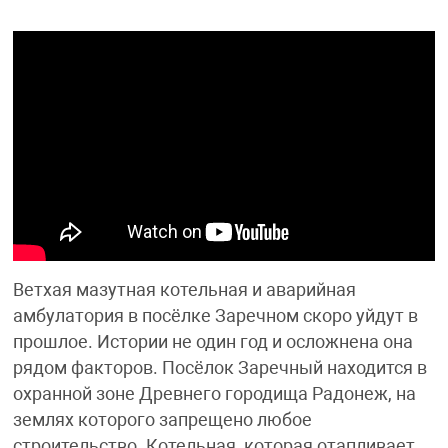
Ветхая мазутная котельная и аварийная
амбулатория в посёлке Заречном скоро уйдут в
прошлое. Истории не один год и осложнена она
рядом факторов. Посёлок Заречный находится в
охранной зоне Древнего городища Радонеж, на
землях которого запрещено любое
строительство. Котельная, которая отапливает