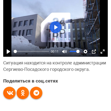
Play
00:11
Play
Mute
Settings
PIP
Ente
Ситуация находится на контроле администрации
fulls
Сергиево-Посадского городского округа.
Поделиться в соц.сетях