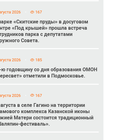
вгуста 2026
167
парке «Скитские пруды» в досуговом
нтре «Под крышей» прошла встреча
трудников парка с депутатами
ружного Совета.
вгуста 2026
185
-ю годовщину со дня образования ОМОН
ересвет» отметили в Подмосковье.
вгуста 2026
167
августа в селе Гагино на территории
амового комплекса Казанской иконы
жией Матери состоится традиционный
аляпин-фестиваль».