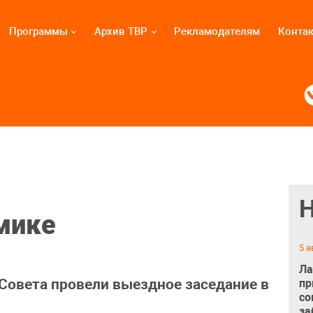
Программы
Архив ТВР
Рекламодателям
Конта
мике
5 а
Ла
Совета провели выездное заседание в
пр
со
за