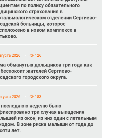
циентам по полису обязательного
дицинского страхования в
тальмологическом отделении Сергиево-
садской больницы, которое
сположено в новом комплексе в
тьково.
вгуста 2026
126
ма обманутых дольщиков три года как
 беспокоит жителей Сергиево-
садского городского округа.
вгуста 2026
183
 последнюю неделю было
фиксировано три случая выпадения
лышей из окон, из них один с летальным
ходом. В зоне риска малыши от года до
сяти лет.