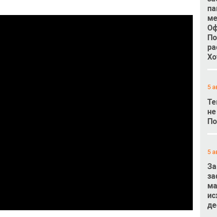
па
ме
Оф
По
ра
Хо
5 а
Те
не
По
5 а
За
за
ма
ис
де