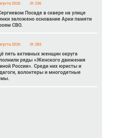
вгуста 2026
236
Сергиевом Посаде в сквере на улице
инки заложено основание Арки памяти
роям СВО.
вгуста 2026
283
ё пять активных женщин округа
полнили ряды «Женского движения
иной России». Среди них юристы и
дагоги, волонтеры и многодетные
амы.