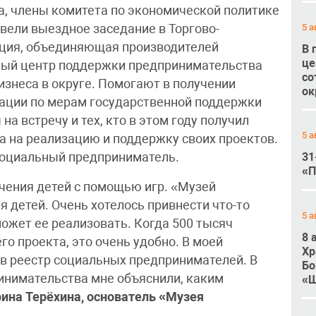
, члены комитета по экономической политике
5 а
овели выездное заседание в Торгово-
ция, объединяющая производителей
В 
це
иный центр поддержки предпринимательства
со
изнеса в округе. Помогают в получении
ок
ьтации по мерам государственной поддержки
на встречу и тех, кто в этом году получил
5 а
а на реализацию и поддержку своих проектов.
социальный предприниматель.
31
«П
учения детей с помощью игр. «Музей
я детей. Очень хотелось привнести что-то
5 а
может ее реализовать. Когда 500 тысяч
8 
го проекта, это очень удобно. В моей
Хр
 в реестр социальных предпринимателей. В
Бо
инимательства мне объяснили, каким
«Ш
ина Терёхина, основатель «Музея