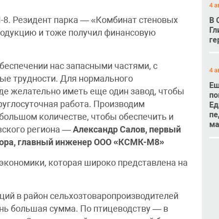
4 а
-8. Резидент парка — «Комбинат стеновых
В 
Гл
родукцию и тоже получил финансовую
ге
беспечении нас запасными частями, с
4 а
ые трудности. Для нормального
Ещ
де желательно иметь еще один завод, чтобы
по
руглосуточная работа. Производим
Ед
пе
 большом количестве, чтобы обеспечить и
м
овского региона —
Александр Салов, первый
тора, главный инженер ООО «КСМК-М8»
 экономики, которая широко представлена на
ций в район сельхозтоваропроизводителей
ень большая сумма. По птицеводству — в