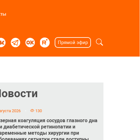
кты
Прямой эфир
Новости
вгуста 2026
130
зерная коагуляция сосудов глазного дна
и диабетической ретинопатии и
временные методы хирургии при
болеваниях сетчатки стали доступны