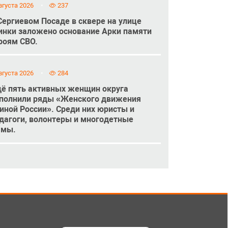
вгуста 2026
237
Сергиевом Посаде в сквере на улице
инки заложено основание Арки памяти
роям СВО.
вгуста 2026
284
ё пять активных женщин округа
полнили ряды «Женского движения
иной России». Среди них юристы и
дагоги, волонтеры и многодетные
амы.