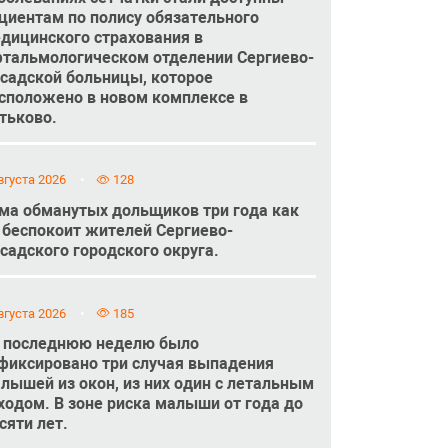
циентам по полису обязательного
дицинского страхования в
тальмологическом отделении Сергиево-
садской больницы, которое
сположено в новом комплексе в
тьково.
вгуста 2026
128
ма обманутых дольщиков три года как
 беспокоит жителей Сергиево-
садского городского округа.
вгуста 2026
185
 последнюю неделю было
фиксировано три случая выпадения
лышей из окон, из них один с летальным
ходом. В зоне риска малыши от года до
сяти лет.