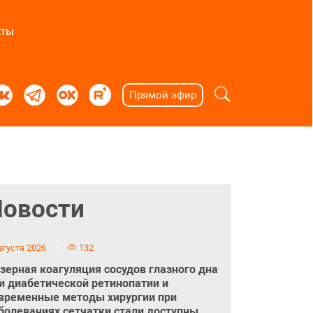
кты
Прямой эфир
Новости
вгуста 2026
132
зерная коагуляция сосудов глазного дна
и диабетической ретинопатии и
временные методы хирургии при
болеваниях сетчатки стали доступны