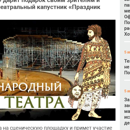
» дарит подарок своим зрителям и
па
 театральный капустник «Праздник
ме
Оф
По
ра
Хо
5 а
Те
не
По
5 а
За
за
ма
ис
де
а на сценическую площадку и примет участие