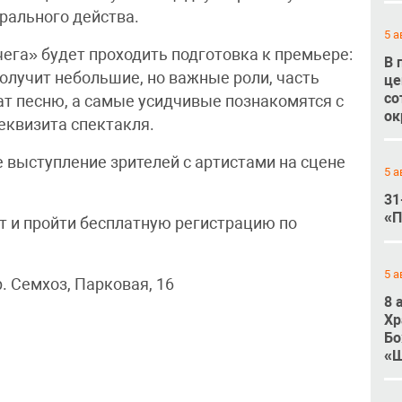
трального действа.
5 а
ега» будет проходить подготовка к премьере:
В 
олучит небольшие, но важные роли, часть
це
со
ат песню, а самые усидчивые познакомятся с
ок
еквизита спектакля.
 выступление зрителей с артистами на сцене
5 а
31
«П
 и пройти бесплатную регистрацию по
5 а
. Семхоз, Парковая, 16
8 
Хр
Бо
«Ш