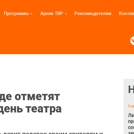
Программы
Архив ТВР
Рекламодателям
Конта
де отметят
ень театра
5 а
Ла
пр
со
за