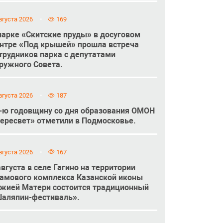
вгуста 2026
169
парке «Скитские пруды» в досуговом
нтре «Под крышей» прошла встреча
трудников парка с депутатами
ружного Совета.
вгуста 2026
187
-ю годовщину со дня образования ОМОН
ересвет» отметили в Подмосковье.
вгуста 2026
167
августа в селе Гагино на территории
амового комплекса Казанской иконы
жией Матери состоится традиционный
аляпин-фестиваль».