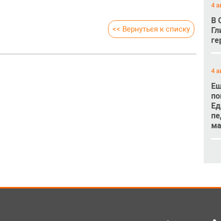
4 а
В 
<< Вернуться к списку
Гл
ге
4 а
Ещ
по
Ед
пе
м