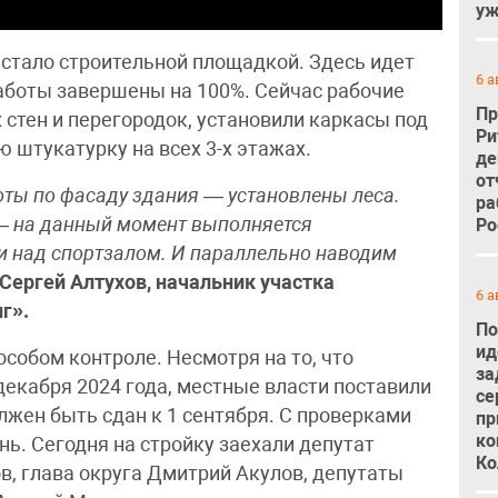
уж
 стало строительной площадкой. Здесь идет
6 а
боты завершены на 100%. Сейчас рабочие
Пр
 стен и перегородок, установили каркасы под
Ри
ю штукатурку на всех 3-х этажах.
де
от
ты по фасаду здания — установлены леса.
ра
 — на данный момент выполняется
Ро
и над спортзалом. И параллельно наводим
 Сергей Алтухов, начальник участка
6 а
г».
По
ид
особом контроле. Несмотря на то, что
за
декабря 2024 года, местные власти поставили
се
лжен быть сдан к 1 сентября. С проверками
пр
ко
ь. Сегодня на стройку заехали депутат
Ко
, глава округа Дмитрий Акулов, депутаты