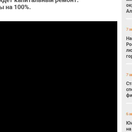
 идет капитальный ремонт.
ок
 на 100%.
Ал
7 а
На
Ро
лю
го
7 а
Ст
сп
фи
6 а
Юн
на