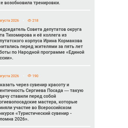
е возобновила тренировки.
вгуста 2026
218
едседатель Совета депутатов округа
та Тихомирова и её коллега из
путатского корпуса Ирина Кормакова
читались перед жителями за пять лет
боты по Народной программе «Единой
ссии».
вгуста 2026
190
казать через сувенир красоту и
ентичность Сергиева Посада — такую
дачу ставили перед собой
ргиевопосадские мастера, которые
иняли участие во Всероссийском
нкурсе «Туристический сувенир -
ломна 2026».