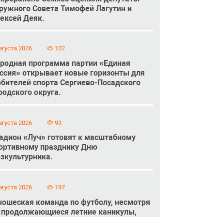
ружного Совета Тимофей Лагутин и
ексей Деяк.
вгуста 2026
102
родная программа партии «Единая
ссия» открывает новые горизонты для
бителей спорта Сергиево-Посадского
родского округа.
вгуста 2026
93
адион «Луч» готовят к масштабному
ортивному празднику Дню
зкультурника.
вгуста 2026
197
ошеская команда по футболу, несмотря
 продолжающиеся летние каникулы,