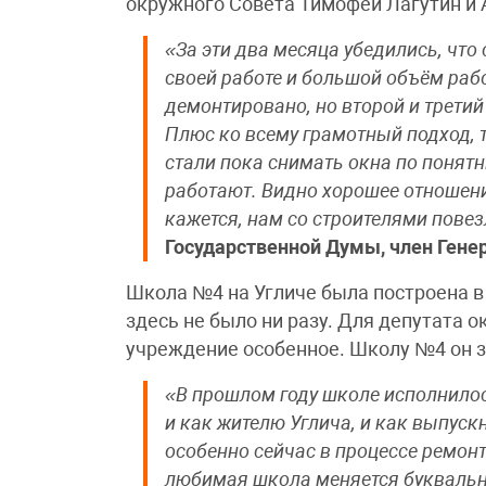
окружного Совета Тимофей Лагутин и
«За эти два месяца убедились, что
своей работе и большой объём рабо
демонтировано, но второй и третий
Плюс ко всему грамотный подход, т
стали пока снимать окна по понят
работают. Видно хорошее отношение
кажется, нам со строителями пове
Государственной Думы, член Генер
Школа №4 на Угличе была построена в 
здесь не было ни разу. Для депутата 
учреждение особенное. Школу №4 он з
«В прошлом году школе исполнилось 
и как жителю Углича, и как выпуск
особенно сейчас в процессе ремонт
любимая школа меняется буквально