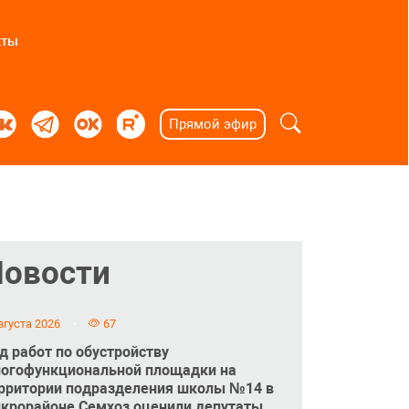
кты
Прямой эфир
Новости
вгуста 2026
67
д работ по обустройству
огофункциональной площадки на
рритории подразделения школы №14 в
крорайоне Семхоз оценили депутаты