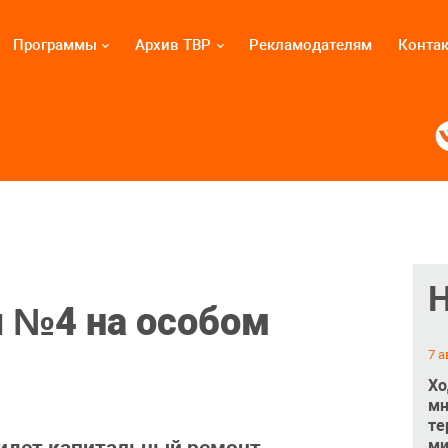
Программы
Архив ТВР
Рекламодателям
Конта
 №4 на особом
7 а
Хо
мн
те
ми