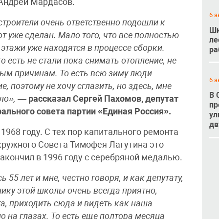
 Андрей Мардасов.
6 а
 строители очень ответственно подошли к
Шк
т уже сделан. Мало того, что все полностью
ле
 этажи уже находятся в процессе сборки.
ра
о есть не стали пока снимать отопление, не
ным причинам. То есть всю зиму люди
6 а
, поэтому не хочу сглазить, но здесь, мне
В 
зло»,
—
рассказал Сергей Пахомов, депутат
пр
ального совета партии «Единая Россия».
ул
дв
1968 году. С тех пор капитального ремонта
окружного Совета Тимофея Лагутина это
акончил в 1996 году с серебряной медалью.
55 лет и мне, честно говоря, и как депутату,
нику этой школы очень всегда приятно,
а, приходить сюда и видеть как наша
 на глазах. То есть еще полтора месяца