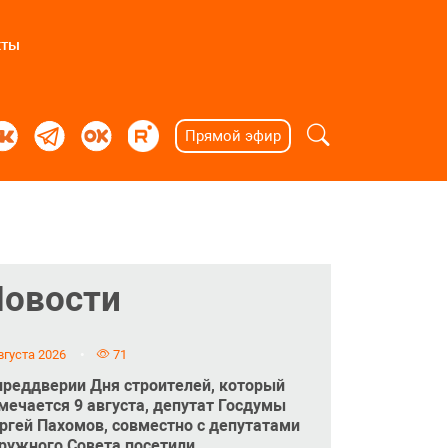
кты
Прямой эфир
Новости
вгуста 2026
71
преддверии Дня строителей, который
мечается 9 августа, депутат Госдумы
ргей Пахомов, совместно с депутатами
ружного Совета посетили