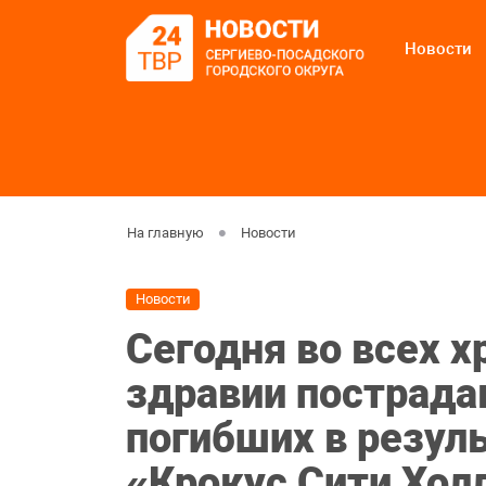
Новости
На главную
Новости
Новости
Сегодня во всех х
здравии пострада
погибших в резуль
«Крокус Сити Хол