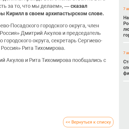
сть за то, что мы делаем», —
сказал
7 а
ы Кирилл в своем архипастырском слове.
На
Ро
ево-Посадского городского округа, член
лю
 Россия» Дмитрий Акулов и председатель
го
 городского округа, секретарь Сергиево-
 Россия» Рита Тихомирова.
7 а
й Акулов и Рита Тихомирова пообщались с
Ст
сп
фи
<< Вернуться к списку