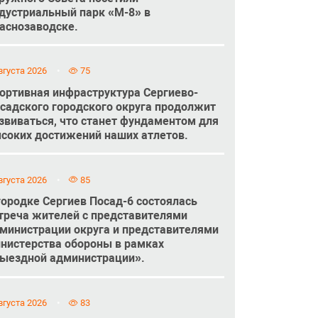
дустриальный парк «М-8» в
аснозаводске.
вгуста 2026
75
ортивная инфраструктура Сергиево-
садского городского округа продолжит
звиваться, что станет фундаментом для
соких достижений наших атлетов.
вгуста 2026
85
городке Сергиев Посад-6 состоялась
треча жителей с представителями
министрации округа и представителями
нистерства обороны в рамках
ыездной администрации».
вгуста 2026
83