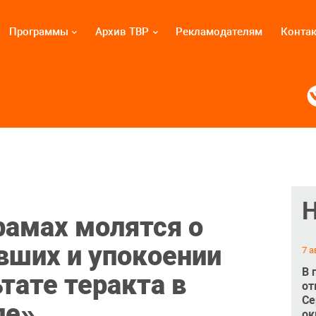
Программы
Архив ТВР
Рекламодателям
Конта
рамах молятся о
вших и упокоении
7 а
В 
тате теракта в
от
Се
ле»
ок