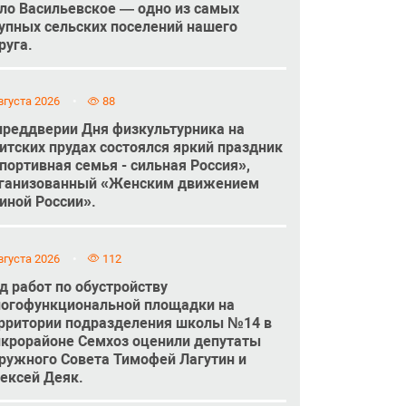
ло Васильевское — одно из самых
упных сельских поселений нашего
руга.
вгуста 2026
88
преддверии Дня физкультурника на
итских прудах состоялся яркий праздник
портивная семья - сильная Россия»,
ганизованный «Женским движением
иной России».
вгуста 2026
112
д работ по обустройству
огофункциональной площадки на
рритории подразделения школы №14 в
крорайоне Семхоз оценили депутаты
ружного Совета Тимофей Лагутин и
ексей Деяк.