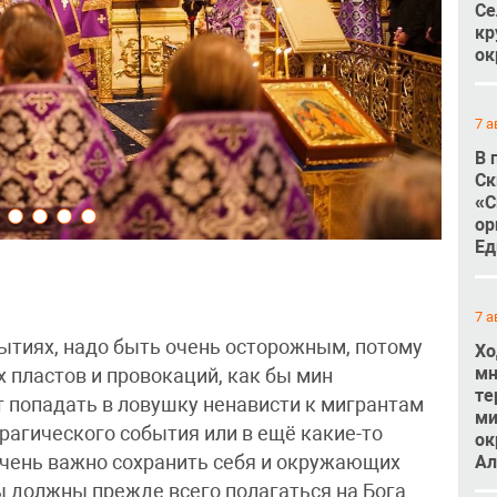
Се
кр
ок
7 а
В 
Ск
«С
ор
Ед
7 а
ытиях, надо быть очень осторожным, потому
Хо
мн
х пластов и провокаций, как бы мин
те
 попадать в ловушку ненависти к мигрантам
ми
рагического события или в ещё какие-то
ок
чень важно сохранить себя и окружающих
Ал
ы должны прежде всего полагаться на Бога