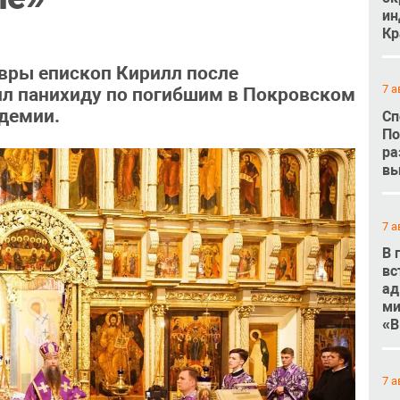
ин
Кр
вры епископ Кирилл после
7 а
л панихиду по погибшим в Покровском
демии.
Сп
По
ра
вы
7 а
В 
вс
ад
ми
«В
7 а