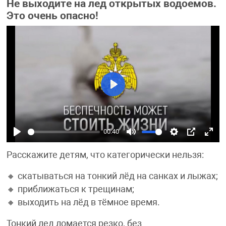
Не выходите на лед открытых водоемов.
Это очень опасно!
Play
00:40
Play
Mute
Settings
PIP
Ente
Расскажите детям, что категорически нельзя:
fulls
🔸 скатываться на тонкий лёд на санках и лыжах;
🔸 приближаться к трещинам;
🔸 выходить на лёд в тёмное время.
Тонкий лед ломается резко, без