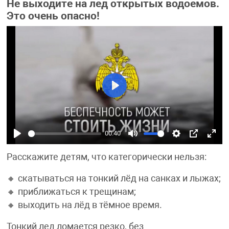
Не выходите на лед открытых водоемов.
Это очень опасно!
Play
00:40
Play
Mute
Settings
PIP
Ente
Расскажите детям, что категорически нельзя:
fulls
🔸 скатываться на тонкий лёд на санках и лыжах;
🔸 приближаться к трещинам;
🔸 выходить на лёд в тёмное время.
Тонкий лед ломается резко, без