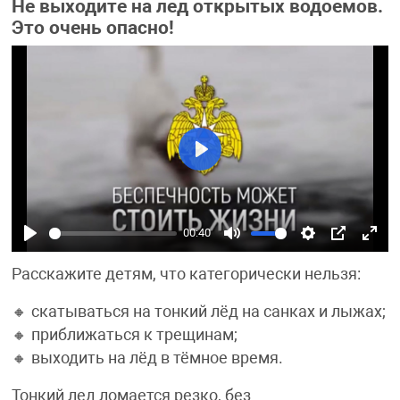
Не выходите на лед открытых водоемов.
Это очень опасно!
Play
00:40
Play
Mute
Settings
PIP
Ente
Расскажите детям, что категорически нельзя:
fulls
🔸 скатываться на тонкий лёд на санках и лыжах;
🔸 приближаться к трещинам;
🔸 выходить на лёд в тёмное время.
Тонкий лед ломается резко, без