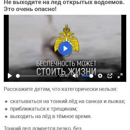
Не выходите на лед открытых водоемов.
Это очень опасно!
Play
00:40
Play
Mute
Settings
PIP
Ente
Расскажите детям, что категорически нельзя:
fulls
🔸 скатываться на тонкий лёд на санках и лыжах;
🔸 приближаться к трещинам;
🔸 выходить на лёд в тёмное время.
Тонкий лед ломается резко, без