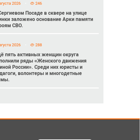
вгуста 2026
246
Сергиевом Посаде в сквере на улице
инки заложено основание Арки памяти
роям СВО.
вгуста 2026
288
ё пять активных женщин округа
полнили ряды «Женского движения
иной России». Среди них юристы и
дагоги, волонтеры и многодетные
амы.