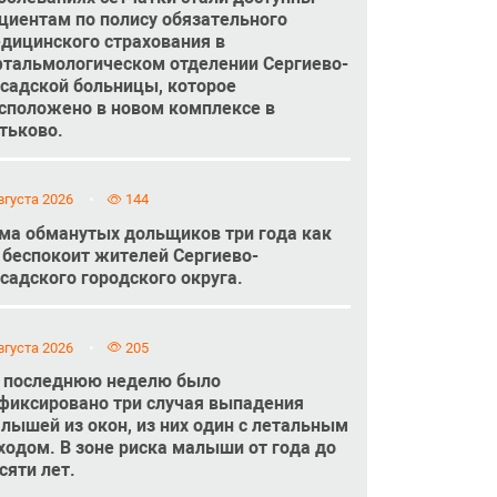
циентам по полису обязательного
дицинского страхования в
тальмологическом отделении Сергиево-
садской больницы, которое
сположено в новом комплексе в
тьково.
вгуста 2026
144
ма обманутых дольщиков три года как
 беспокоит жителей Сергиево-
садского городского округа.
вгуста 2026
205
 последнюю неделю было
фиксировано три случая выпадения
лышей из окон, из них один с летальным
ходом. В зоне риска малыши от года до
сяти лет.