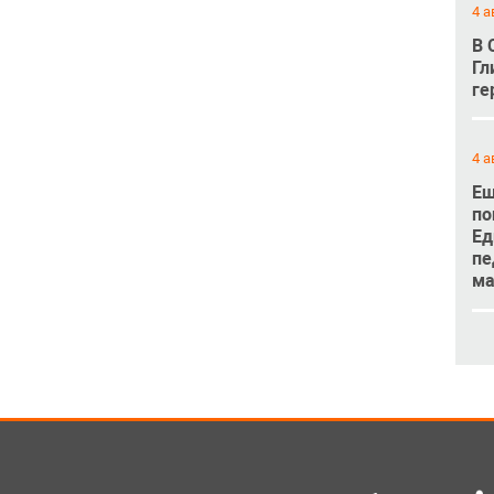
4 а
В 
Гл
ге
4 а
Ещ
по
Ед
пе
м