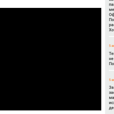
па
ме
Оф
По
ра
Хо
5 а
Те
не
По
5 а
За
за
ма
ис
де