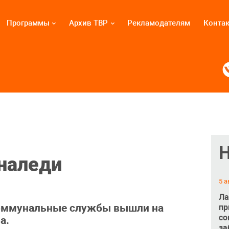
Программы
Архив ТВР
Рекламодателям
Конта
 наледи
5 а
Ла
коммунальные службы вышли на
пр
со
а.
за