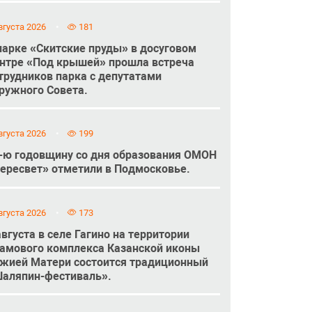
вгуста 2026
181
парке «Скитские пруды» в досуговом
нтре «Под крышей» прошла встреча
трудников парка с депутатами
ружного Совета.
вгуста 2026
199
-ю годовщину со дня образования ОМОН
ересвет» отметили в Подмосковье.
вгуста 2026
173
августа в селе Гагино на территории
амового комплекса Казанской иконы
жией Матери состоится традиционный
аляпин-фестиваль».