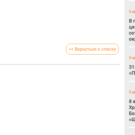
5 а
В 
це
со
ок
<< Вернуться к списку
5 а
31
«П
5 а
8 
Хр
Бо
«Ш