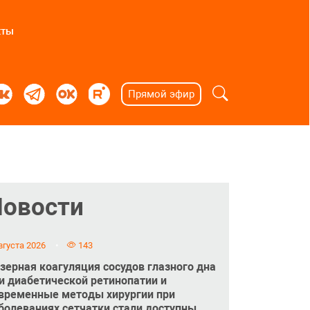
кты
Прямой эфир
Новости
вгуста 2026
143
зерная коагуляция сосудов глазного дна
и диабетической ретинопатии и
временные методы хирургии при
болеваниях сетчатки стали доступны