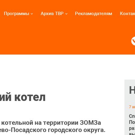
Программы
Архив ТВР
Рекламодателям
Конта
ий котел
7 а
Сп
 котельной на территории ЗОМЗа
По
ра
во-Посадского городского округа.
вы