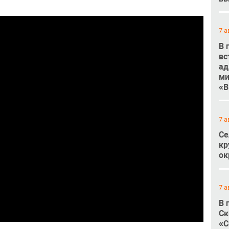
7 а
В 
вс
ад
ми
«В
7 а
Се
кр
ок
7 а
В 
Ск
«С