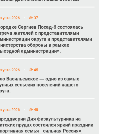
вгуста 2026
37
городке Сергиев Посад-6 состоялась
треча жителей с представителями
министрации округа и представителями
нистерства обороны в рамках
ыездной администрации».
вгуста 2026
45
ло Васильевское — одно из самых
упных сельских поселений нашего
руга.
вгуста 2026
48
преддверии Дня физкультурника на
итских прудах состоялся яркий праздник
портивная семья - сильная Россия»,