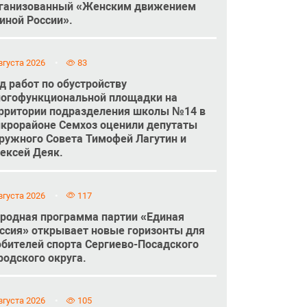
ганизованный «Женским движением
иной России».
вгуста 2026
83
д работ по обустройству
огофункциональной площадки на
рритории подразделения школы №14 в
крорайоне Семхоз оценили депутаты
ружного Совета Тимофей Лагутин и
ексей Деяк.
вгуста 2026
117
родная программа партии «Единая
ссия» открывает новые горизонты для
бителей спорта Сергиево-Посадского
родского округа.
вгуста 2026
105