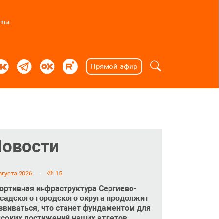
кты
Прямой эфир
Новости
вгуста 2026
15
ортивная инфраструктура Сергиево-
садского городского округа продолжит
звиваться, что станет фундаментом для
соких достижений наших атлетов.