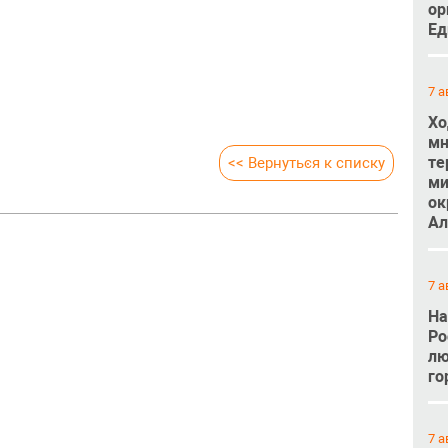
ор
Ед
7 а
Хо
мн
те
<< Вернуться к списку
ми
ок
Ал
7 а
На
Ро
лю
го
7 а