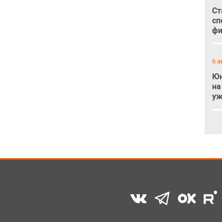
Ст
сп
фи
6 а
Юн
на
уж