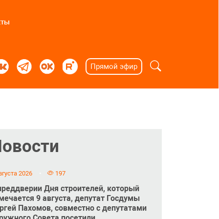
кты
Прямой эфир
Новости
вгуста 2026
197
преддверии Дня строителей, который
мечается 9 августа, депутат Госдумы
ргей Пахомов, совместно с депутатами
ружного Совета посетили