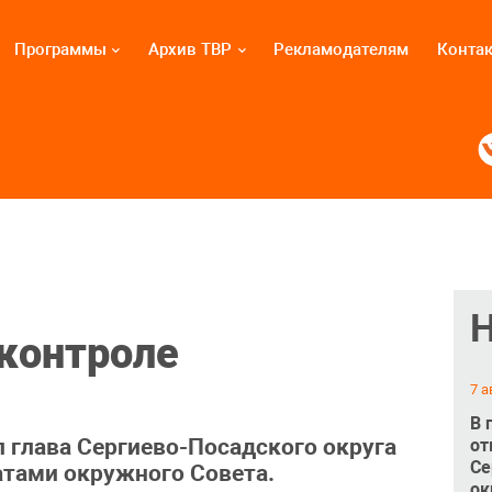
Программы
Архив ТВР
Рекламодателям
Конта
 контроле
7 а
В 
 глава Сергиево-Посадского округа
от
Се
атами окружного Совета.
ок