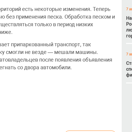
рриторий есть некоторые изменения. Теперь
7 а
ью без применения песка. Обработка песком и
На
Ро
ществляться только в период низких
лю
ниже.
го
ает припаркованный транспорт, так
вку смогли не везде — мешали машины.
7 а
втовладельцев после появления объявления
Ст
егнать со двора автомобили.
сп
фи