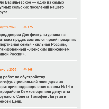
ло Васильевское — одно из самых
упных сельских поселений нашего
руга.
вгуста 2026
175
преддверии Дня физкультурника на
итских прудах состоялся яркий праздник
портивная семья - сильная Россия»,
ганизованный «Женским движением
иной России».
вгуста 2026
168
д работ по обустройству
огофункциональной площадки на
рритории подразделения школы №14 в
крорайоне Семхоз оценили депутаты
ружного Совета Тимофей Лагутин и
ексей Деяк.