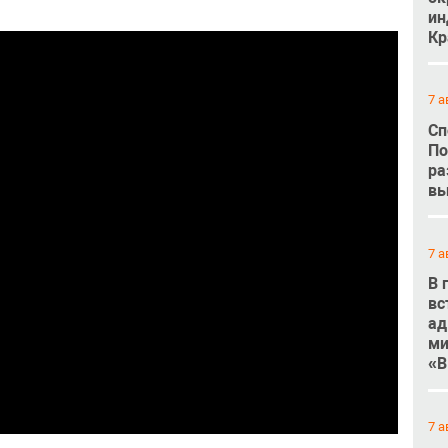
ин
Кр
7 а
Сп
По
ра
вы
7 а
В 
вс
ад
ми
«В
7 а