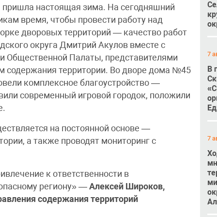
Се
ам пришла настоящая зима. На сегодняшний
кр
икам время, чтобы провести работу над
ок
орке дворовых территорий — качество работ
дского округа Дмитрий Акулов вместе с
7 а
ми Общественной Палаты, представителями
В 
м содержания территории. Во дворе дома №45
Ск
ровели комплексное благоустройство —
«С
овили современный игровой городок, положили
ор
е.
Ед
ествляется на постоянной основе —
7 а
ории, а также проводят мониторинг с
Хо
мн
те
влечение к ответственности в
ми
зопасному региону» —
Алексей Широков,
ок
равления содержания территорий
Ал