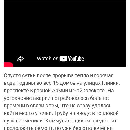
Спустя сутки после прорыва тепло и горячая
вода поданы во все 15 домов на улицах Глинки,
проспекте Красной Армии и Чайковского. На
устранение аварии потребовалось больше
времени в связи с тем, что не сразу удалось
найти место утечки. Трубу на вводе в тепловой
пункт заменили. Коммунальщикам предстоит
продолжить ремонт, но уже без отключения