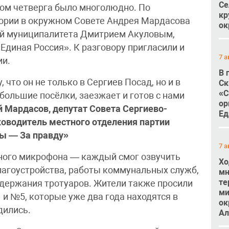
Се
ром четверга было многолюдно. По
кр
тории в окружном Совете Андрея Мардасова
ок
вой муниципалитета Дмитрием Акуловым,
Единая Россия». К разговору пригласили и
7 а
ии.
В 
что он не только в Сергиев Посад, но и в
Ск
«С
ебольшие посёлки, заезжает и готов с нами
ор
 Мардасов, депутат Совета Сергиево-
Ед
ководитель местного отделения партии
ы — За правду»
7 а
дного микрофона — каждый смог озвучить
Хо
лагоустройства, работы коммунальных служб,
мн
те
 содержания тротуаров. Жители также просили
ми
и №5, которые уже два года находятся в
ок
дились.
Ал