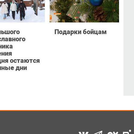
льшого
Подарки бойцам
славного
ника
ния
дня остаются
нные дни