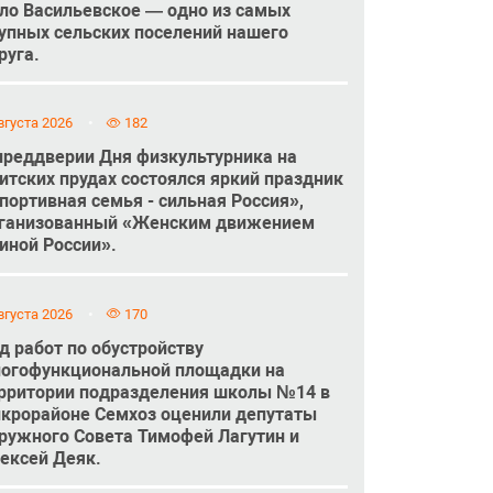
ло Васильевское — одно из самых
упных сельских поселений нашего
руга.
вгуста 2026
182
преддверии Дня физкультурника на
итских прудах состоялся яркий праздник
портивная семья - сильная Россия»,
ганизованный «Женским движением
иной России».
вгуста 2026
170
д работ по обустройству
огофункциональной площадки на
рритории подразделения школы №14 в
крорайоне Семхоз оценили депутаты
ружного Совета Тимофей Лагутин и
ексей Деяк.