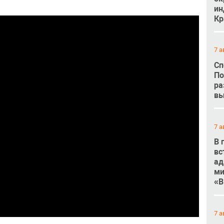
ин
Кр
7 а
Сп
По
ра
вы
7 а
В 
вс
ад
ми
«В
7 а