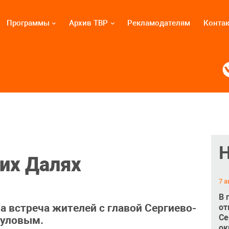
Программы
Архив ТВР
Рекламодателям
Конта
ких Далях
7 а
В 
а встреча жителей с главой Сергиево-
от
Се
куловым.
ок