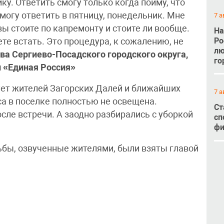
ку. Ответить смогу только когда пойму, что
 смогу ответить в пятницу, понедельник. Мне
7 а
вы стоите по капремонту и стоите ли вообще.
На
Ро
жете встать. Это процедура, к сожалению, не
лю
ва Сергиево-Посадского городского округа,
го
и «Единая Россия»
ует жителей Загорских Далей и ближайших
7 а
са в поселке полностью не освещена.
Ст
сле встречи. А заодно разбирались с уборкой
сп
фи
сьбы, озвученные жителями, были взяты главой