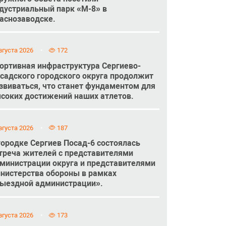
дустриальный парк «М-8» в
аснозаводске.
вгуста 2026
172
ортивная инфраструктура Сергиево-
садского городского округа продолжит
звиваться, что станет фундаментом для
соких достижений наших атлетов.
вгуста 2026
187
городке Сергиев Посад-6 состоялась
треча жителей с представителями
министрации округа и представителями
нистерства обороны в рамках
ыездной администрации».
вгуста 2026
173