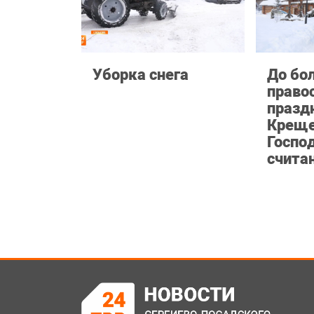
Уборка снега
До бо
право
празд
Креще
Госпо
счита