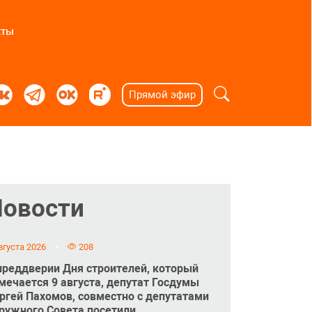
кты
Прямой эфир
Новости
вгуста 2026
208
преддверии Дня строителей, который
мечается 9 августа, депутат Госдумы
ргей Пахомов, совместно с депутатами
ружного Совета посетили