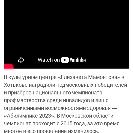
В культурном центре «Елизавета Мамонтова» в
Хотькове наградили подмосковных победителей
и призёров национального чемпионата
профмастерства среди инвалидов и лиц с
ограниченными возможностями здоровья —
«Абилимпикс-2023». В Московской области
чемпионат проходит с 2015 года, за это время
многое в его проведение изменилось.