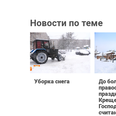
Новости по теме
Уборка снега
До бо
право
празд
Креще
Госпо
счита