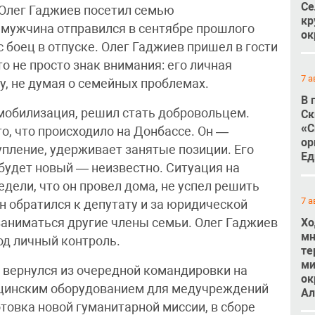
Се
Олег Гаджиев посетил семью
кр
мужчина отправился в сентябре прошлого
ок
 боец в отпуске. Олег Гаджиев пришел в гости
то не просто знак внимания: его личная
7 а
, не думая о семейных проблемах.
В 
 мобилизация, решил стать добровольцем.
Ск
«С
то, что происходило на Донбассе. Он —
ор
упление, удерживает занятые позиции. Его
Ед
 будет новый — неизвестно. Ситуация на
едели, что он провел дома, не успел решить
7 а
н обратился к депутату и за юридической
Хо
аниматься другие члены семьи. Олег Гаджиев
мн
од личный контроль.
те
ми
о вернулся из очередной командировки на
ок
ицинским оборудованием для медучреждений
Ал
товка новой гуманитарной миссии, в сборе