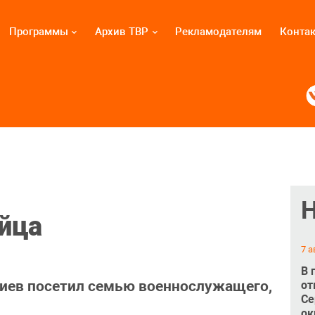
Программы
Архив ТВР
Рекламодателям
Конта
йца
7 а
В 
иев посетил семью военнослужащего,
от
Се
ок