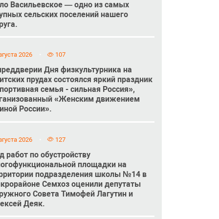
ло Васильевское — одно из самых
упных сельских поселений нашего
руга.
вгуста 2026
107
преддверии Дня физкультурника на
итских прудах состоялся яркий праздник
портивная семья - сильная Россия»,
ганизованный «Женским движением
иной России».
вгуста 2026
127
д работ по обустройству
огофункциональной площадки на
рритории подразделения школы №14 в
крорайоне Семхоз оценили депутаты
ружного Совета Тимофей Лагутин и
ексей Деяк.