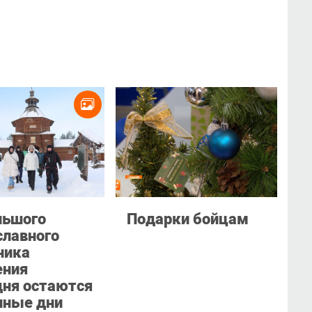
льшого
Подарки бойцам
славного
ника
ния
дня остаются
нные дни