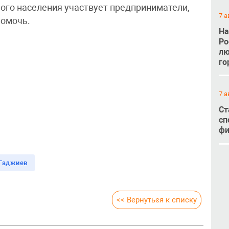
ного населения участвует предприниматели,
7 а
помочь.
На
Ро
лю
го
7 а
Ст
сп
фи
 Гаджиев
<< Вернуться к списку