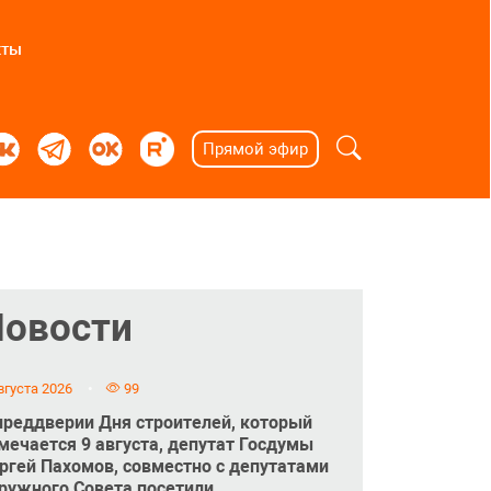
кты
Прямой эфир
Новости
вгуста 2026
99
преддверии Дня строителей, который
мечается 9 августа, депутат Госдумы
ргей Пахомов, совместно с депутатами
ружного Совета посетили