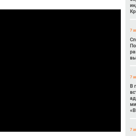
ин
Кр
7 а
Сп
По
ра
вы
7 а
В 
вс
ад
ми
«В
7 а