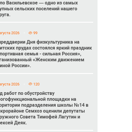
ло Васильевское — одно из самых
упных сельских поселений нашего
руга.
вгуста 2026
99
преддверии Дня физкультурника на
итских прудах состоялся яркий праздник
портивная семья - сильная Россия»,
ганизованный «Женским движением
иной России».
вгуста 2026
120
д работ по обустройству
огофункциональной площадки на
рритории подразделения школы №14 в
крорайоне Семхоз оценили депутаты
ружного Совета Тимофей Лагутин и
ексей Деяк.