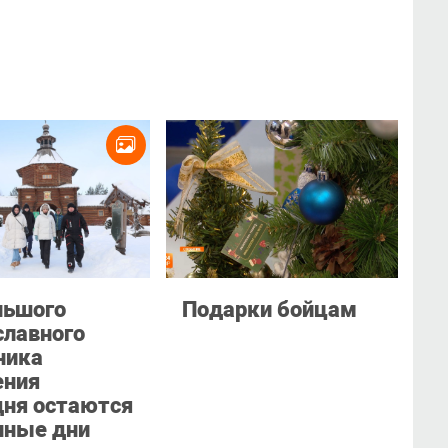
льшого
Подарки бойцам
славного
ника
ния
дня остаются
нные дни