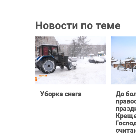
Новости по теме
Уборка снега
До бо
право
празд
Креще
Госпо
счита