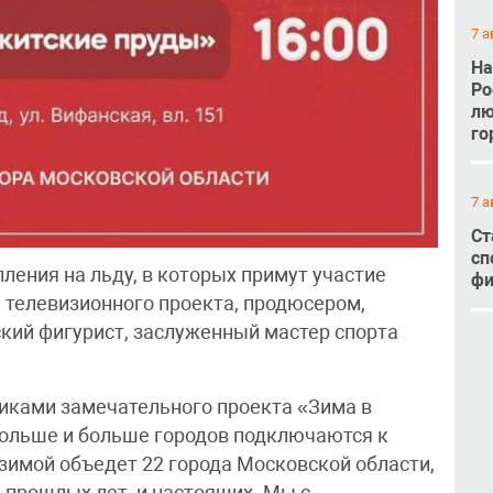
7 а
На
Ро
лю
го
7 а
Ст
сп
ения на льду, в которых примут участие
фи
 телевизионного проекта, продюсером,
ский фигурист, заслуженный мастер спорта
никами замечательного проекта «Зима в
больше и больше городов подключаются к
зимой объедет 22 города Московской области,
 прошлых лет, и настоящих. Мы с