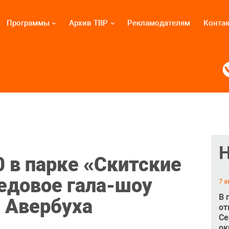
Программы
Архив ТВР
Рекламодателям
Конта
0 в парке «Скитские
едовое гала-шоу
7 а
В 
 Авербуха
от
Се
ок