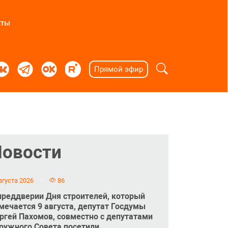
кты
Прямой эфир
Новости
вгуста 2026
86
преддверии Дня строителей, который
мечается 9 августа, депутат Госдумы
ргей Пахомов, совместно с депутатами
ружного Совета посетили