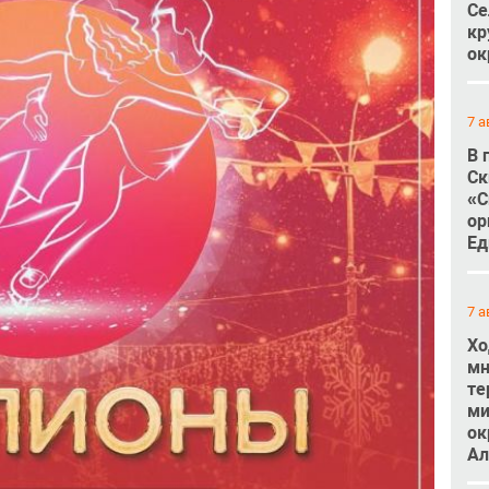
Се
кр
ок
7 а
В 
Ск
«С
ор
Ед
7 а
Хо
мн
те
ми
ок
Ал