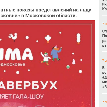
ин
Кр
атные показы представлений на льду
осковье» в Московской области.
7 а
Сп
По
ра
вы
7 а
В 
вс
ад
ми
«В
7 а