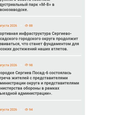
дустриальный парк «М-8» в
аснозаводске.
вгуста 2026
88
ортивная инфраструктура Сергиево-
садского городского округа продолжит
звиваться, что станет фундаментом для
соких достижений наших атлетов.
вгуста 2026
98
городке Сергиев Посад-6 состоялась
треча жителей с представителями
министрации округа и представителями
нистерства обороны в рамках
ыездной администрации».
вгуста 2026
94