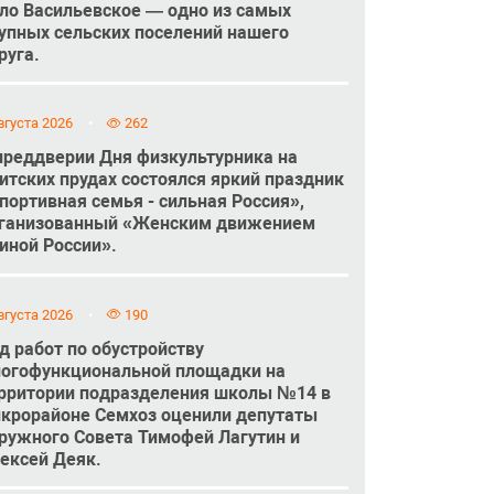
ло Васильевское — одно из самых
упных сельских поселений нашего
руга.
вгуста 2026
262
преддверии Дня физкультурника на
итских прудах состоялся яркий праздник
портивная семья - сильная Россия»,
ганизованный «Женским движением
иной России».
вгуста 2026
190
д работ по обустройству
огофункциональной площадки на
рритории подразделения школы №14 в
крорайоне Семхоз оценили депутаты
ружного Совета Тимофей Лагутин и
ексей Деяк.