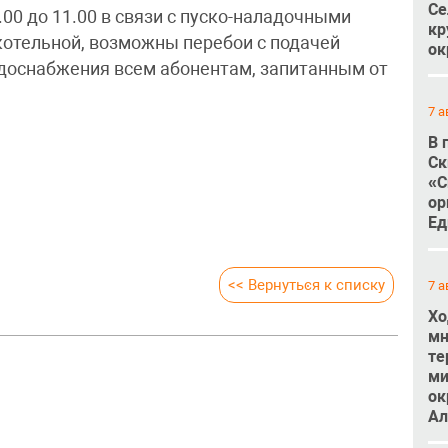
Се
.00 до 11.00 в связи с пуско-наладочными
кр
котельной, возможны перебои с подачей
ок
одоснабжения всем абонентам, запитанным от
7 а
В 
Ск
«С
ор
Ед
<< Вернуться к списку
7 а
Хо
мн
те
ми
ок
Ал