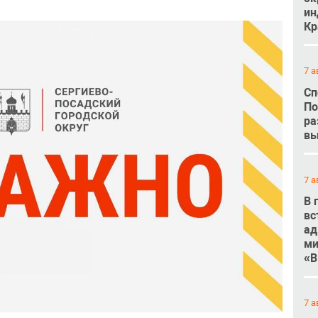
ин
Кр
7 а
Сп
По
ра
вы
7 а
В 
вс
ад
ми
«В
7 а