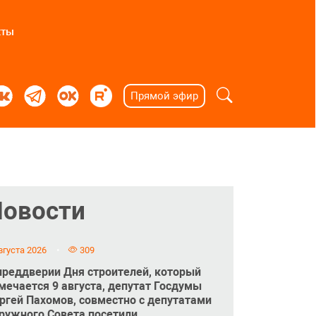
кты
Прямой эфир
Новости
вгуста 2026
309
преддверии Дня строителей, который
мечается 9 августа, депутат Госдумы
ргей Пахомов, совместно с депутатами
ружного Совета посетили