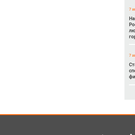
7 а
На
Ро
лю
го
7 а
Ст
сп
фи