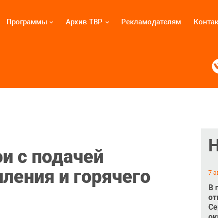
Программы
Архив ТВР
Рекламодателям
Конта
и с подачей
ления и горячего
7 а
В 
от
Се
ок