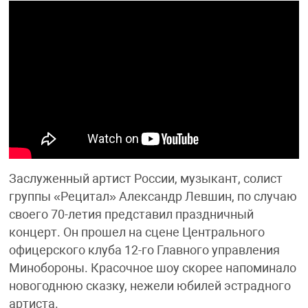
Заслуженный артист России, музыкант, солист
группы «Рецитал» Александр Левшин, по случаю
своего 70-летия представил праздничный
концерт. Он прошел на сцене Центрального
офицерского клуба 12-го Главного управления
Минобороны. Красочное шоу скорее напоминало
новогоднюю сказку, нежели юбилей эстрадного
артиста.