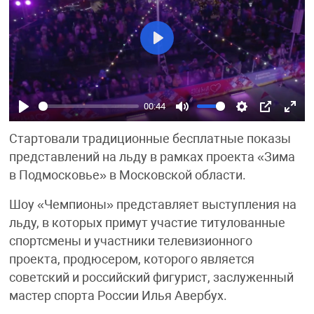
Play
00:44
Play
Mute
Settings
PIP
Ente
Стартовали традиционные бесплатные показы
fulls
представлений на льду в рамках проекта «Зима
в Подмосковье» в Московской области.
Шоу «Чемпионы» представляет выступления на
льду, в которых примут участие титулованные
спортсмены и участники телевизионного
проекта, продюсером, которого является
советский и российский фигурист, заслуженный
мастер спорта России Илья Авербух.